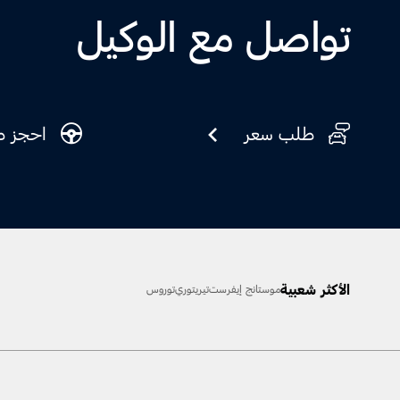
تواصل مع الوكيل
طلب سعر
احجز ط
الأكثر شعبية
موستانج
إيفرست
تيريتوري
توروس