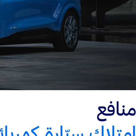
منافع
إمتلاك سيّارة كهربائي