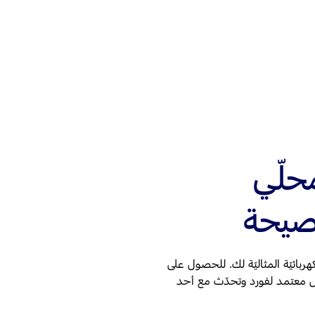
حلّي
ّصيحة
ربائيّة المثاليّة لك. للحصول على
يل معتمد لفورد وتحدّث مع أحد