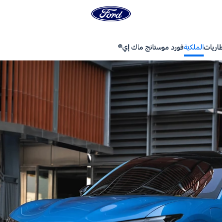
طاريات
الملكيّة
فورد موستانج ماك إي®