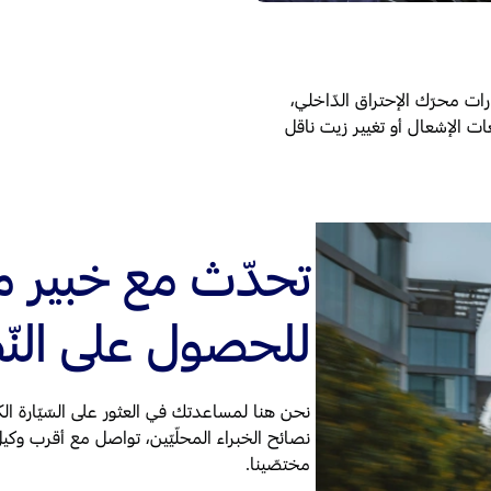
ّارات محرّك الإحتراق الدّاخلي،
معات الإشعال أو تغيير زيت ناقل
تحدّث مع خبير م
للحصول على الن
نحن هنا لمساعدتك في العثور على السّيّارة الكه
نصائح الخبراء المحلّيّين، تواصل مع أقرب وك
مختصّينا.