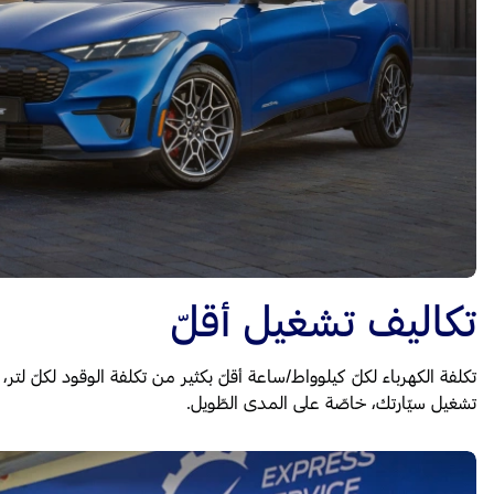
تكاليف تشغيل أقلّ
تكلفة الكهرباء لكلّ كيلوواط/ساعة أقلّ بكثير من تكلفة الوقود لكلّ لت
تشغيل سيّارتك، خاصّة على المدى الطّويل.