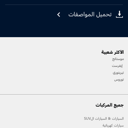
تحميل المواصفات
الأكثر شعبية
موستانج
إيفرست
تيريتوري
توروس
جميع المركبات
السيارات & السيارات الSUV
سيارات كهربائية