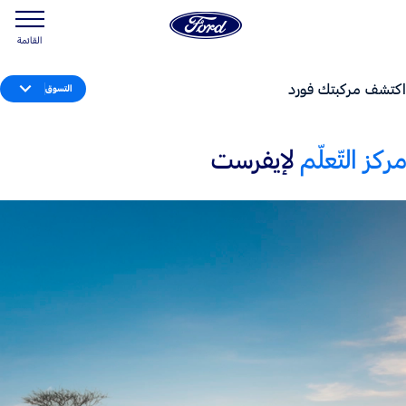
القائمة
اكتشف مركبتك فورد
التسوق
مركز التّعلّم
لإيفرست