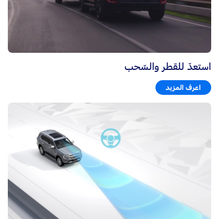
استعدّ للقطر والسّحب
اعرف المزيد