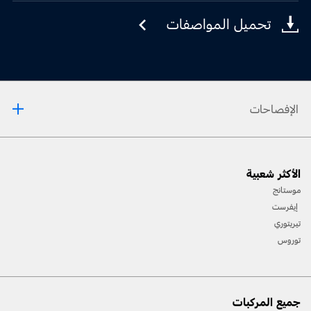
تحميل المواصفات
الإفصاحات
يدعم نظام التّغطية الشّاملة للمقطورة الأبعاد التّقليديّة للمقطورات: عرض يصل إلى 2.4 أمتار
(يُقاس عند مقدّمة المقطورة) وطول يصل إلى 10 أمتار من الجزء الخلفي لمركبتك. على
الأكثر شعبية
السّائق أن ينشئ ملفًّا خاصًّا بمقطورته على نظام SYNC لدعم نظام التّغطية الشّاملة
للمقطورة.
موستانج
‏يُعدّ نظام التّوقّف/التّشغيل التّلقائي قياسيًّا في جميع الطّرازات الّتي تعمل بتكنولوجيا محرّكات
EcoBoost المقتصدة للوقود في منطقة الشّرق الأوسط.
إيفرست
تيريتوري
توروس
جميع المركبات