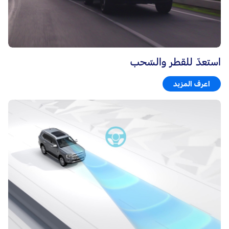
استعدّ للقطر والسّحب
اعرف المزيد