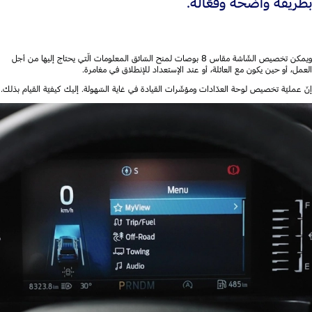
بطريقة واضحة وفعّالة.
ويمكن تخصيص الشّاشة مقاس 8 بوصات لمنح السّائق المعلومات الّتي يحتاج إليها من أجل
العمل، أو حين يكون مع العائلة، أو عند الإستعداد للإنطلاق في مغامرة.
إنّ عمليّة تخصيص لوحة العدّادات ومؤشّرات القيادة في غاية السّهولة. إليك كيفيّة القيام بذلك.