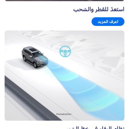
استعدّ للقطر والسّحب
اعرف المزيد
نظام البقاء في خطّ السّير