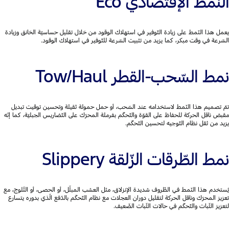
النّمط الإقتصادي Eco
يعمل هذا النّمط على زيادة التّوفير في استهلاك الوقود من خلال تقليل حساسيّة الخانق وزيادة
السّرعة في وقت مبكر، كما يزيد من تثبيت السّرعة للتّوفير في استهلاك الوقود.
نمط السّحب-القطر Tow/Haul
تمّ تصميم هذا النّمط لاستخدامه عند السّحب، أو حمل حمولة ثقيلة وتحسين توقيت تبديل
مقبض ناقل الحركة للحفاظ على القوّة والتّحكّم بفرملة المحرّك على التّضاريس الجبليّة، كما إنّه
يزيد من ثقل نظام التّوجيه لتحسين التّحكّم.
نمط الطّرقات الزّلقة Slippery
يُستخدم هذا النّمط في الظّروف شديدة الإنزلاق، مثل العشب المبلّل، أو الحصى، أو الثّلوج، مع
تعزيز المحرّك وناقل الحركة لتقليل دوران العجلات مع نظام التّحكّم بالدّفع الّذي بدوره يتسارع
لتعزيز الثّبات والتّحكّم في حالات الثّبات الضّعيف.