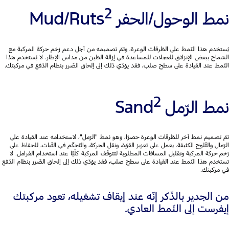
2
نمط الوحول/الحفر ‏Mud/Ruts
يُستخدم هذا النّمط على الطّرقات الوعرة، وتمّ تصميمه من أجل دعم زخم حركة المركبة مع
السّماح ببعض الإنزلاق للعجلات للمساعدة في إزالة الطّين من مداس الإطار. لا يُستخدم هذا
النّمط عند القيادة على سطح صلب، فقد يؤدّي ذلك إلى إلحاق الضّرر بنظام الدّفع في مركبتك.
2
نمط الرّمل Sand
تمّ تصميم نمط آخر للطّرقات الوعرة حصرًا، وهو نمط "الرّمل"، لاستخدامه عند القيادة على
الرّمال والثّلوج الكثيفة. يعمل على تعزيز القوّة، ونقل الحركة، والتّحكّم في الثّبات، للحفاظ على
زخم حركة المركبة وتقليل المسافات المطلوبة لتتوقّف المركبة كلّيًّا عند استخدام الفرامل. لا
تستخدم هذا النّمط عند القيادة على سطح صلب، فقد يؤدّي ذلك إلى إلحاق الضّرر بنظام الدّفع
في مركبتك.
من الجدير بالذّكر إنّه عند إيقاف تشغيله، تعود مركبتك
إيفرست إلى النّمط العادي.