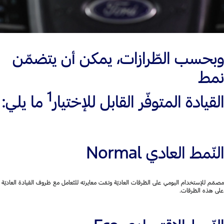
وبحسب الطّرازات، يمكن أن يتضمّن
نمط
1
القيادة المتوفّر القابل للإختيار
ما يلي:
النّمط العادي Normal
مصمّم للإستخدام اليومي على الطّرقات العاديّة وتمّت معايرته للتّعامل مع ظروف القيادة العاديّة
على هذه الطّرقات.