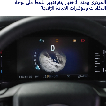
المركزي وعند الإختيار يتمّ تغيير النّمط على لوحة
العدّادات ومؤشّرات القيادة الرّقميّة.