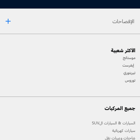
الإفصاحات
‏إنّ الميّزات المساعِدة للسّائق هي تقنياّت إضافيّة تهدف إلى المساعدة ولا تحلّ مكان انتباه
السّائق وقدرة التّمييز الفطريّة الّتي يتحلّى بها وضرورة سيطرته على المركبة. قد لا تعمل عند
الأكثر شعبية
سرعات معيّنة، أو في ظروف قيادة أو طرقات أو أحوال جوّية معيّنة. يرجى مراجعة دليل
المالك بشأن التّفاصيل وقيود النّظام.
موستانج
نمط الوحول/الحفر Mud/Ruts مخصّص حصرًا للإستخدام عند القيادة على الطّرقات الوعرة.
إنّ الكاميرا بزاوية 360 درجة هي ميزة قياسيّة في طرازات ليمتد فقط. إنّ الميّزات المساعِدة
إيفرست
للسّائق هي تقنيّات إضافيّة تهدف إلى المساعدة ولا تحلّ مكان انتباه السّائق وقدرة التّمييز
تيريتوري
الفطريّة الّتي يتحلّى بها وضرورة سيطرته على المركبة. قد لا تعمل عند سرعات معيّنة، أو في
ظروف قيادة أو طرقات أو أحوال جوّية معيّنة. يرجى مراجعة دليل المالك بشأن التّفاصيل
توروس
وقيود النّظام.
®
لا تتوافق كلّ ميّزات نظام 4
SYNC مع الهواتف كافّة. لا تقد وأنت شارد الذّهن. استخدم
الأنظمة المنشّطة صوتيًّا عند الإمكان؛ لا تستخدم الأجهزة المحمولة أثناء القيادة. قد لا
تعمل بعض الميّزات إذا كان أحد تروس القيادة في وضعيّة التعشيق.
جميع المركبات
السيارات & السيارات الSUV
سيارات كهربائية
شاحنات وعربات نقل