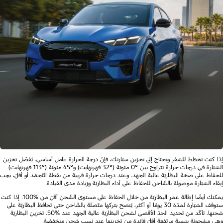
إذا كنت تخطّط للسّفر وتحتاج إلى تخزين سيّارتك، فإنّ درجة الحرارة عامل أساسي. يُفضّل تخزين
السّيّارة في درجات حرارة تتراوح بين °0 مئويّة (°32 فهرنهايت) و°45 مئويّة (°113 فهرنهايت)
للحفاظ على صحّة البطّاريّة عالية الجهد. وعند درجات حرارة قريبة من نقطة التّجمّد أو أقلّ، يجب
إبقاء السّيّارة موصولة بالشّاحن للحفاظ على أداء البطّاريّة وزيادة مدى القيادة.
يمكنك أيضًا إطالة عمر البطّاريّة من خلال الحفاظ على مستوى الشّحن أقلّ من %100. إذا كنت
ستوقف السّيّارة لمدّة 30 يومًا أو أكثر، يُنصح بتركها متّصلة بالشّاحن حتى تحافظ البطّاريّة على
شحنها. تأكّد من تحديد الحدّ الأقصى لشحن البطّاريّة عالية الجهد عند %50. تخزين البطّاريّة
وهي مشحونة بنسبة مرتفعة أقلّ فائدة من تخزينها عند نسب شحن منخفضة.