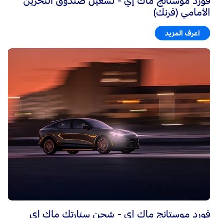
فورد موستانج ماك إي - تشغيل صندوق التّخزين
الأمامي (فرنك)
اعرف المزيد
فورد موستانج ماك إي - شحن سيّارتك ماك إي