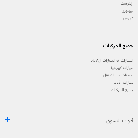
إيفرست
تيريتوري
توروس
جميع المركبات
السيارات & السيارات الSUV
سيارات كهربائية
شاحنات وعربات نقل
سيارات الأداء
جميع المركبات
أدوات التسوق