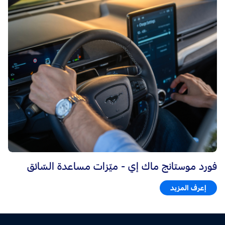
فورد موستانج ماك إي - ميّزات مساعدة السّائق
إعرف المزيد