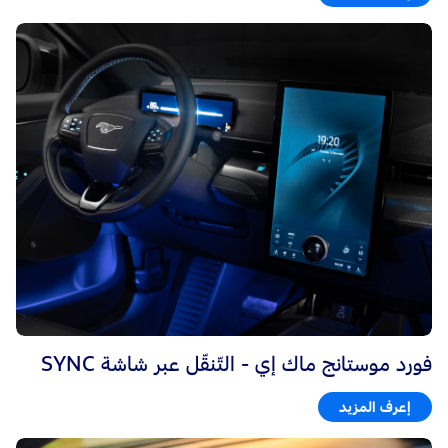
فورد موستانج ماك إي - التّنقّل عبر شاشة SYNC
إعرف المزيد