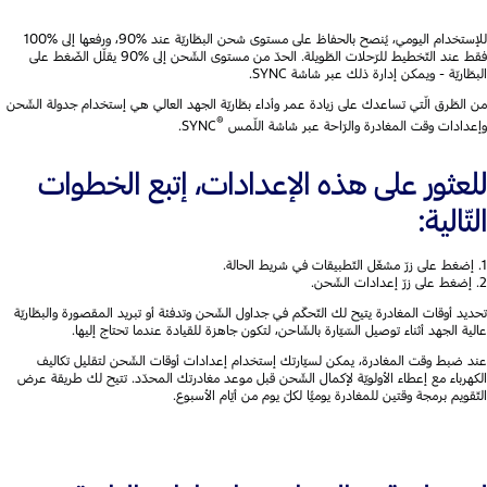
للإستخدام اليومي، يُنصح بالحفاظ على مستوى شحن البطّاريّة عند %90، ورفعها إلى %100
فقط عند التّخطيط للرّحلات الطّويلة. الحدّ من مستوى الشّحن إلى %90 يقلّل الضّغط على
البطّاريّة - ويمكن إدارة ذلك عبر شاشة SYNC.
من الطّرق الّتي تساعدك على زيادة عمر وأداء بطّاريّة الجهد العالي هي إستخدام جدولة الشّحن
®
وإعدادات وقت المغادرة والرّاحة عبر شاشة اللّمس
SYNC.
للعثور على هذه الإعدادات، إتبع الخطوات
التّالية:
1. إضغط على زرّ مشغّل التّطبيقات في شريط الحالة.
2. إضغط على زرّ إعدادات الشّحن.
تحديد أوقات المغادرة يتيح لك التّحكّم في جداول الشّحن وتدفئة أو تبريد المقصورة والبطّاريّة
عالية الجهد أثناء توصيل السّيّارة بالشّاحن، لتكون جاهزة للقيادة عندما تحتاج إليها.
عند ضبط وقت المغادرة، يمكن لسيّارتك إستخدام إعدادات أوقات الشّحن لتقليل تكاليف
الكهرباء مع إعطاء الأولويّة لإكمال الشّحن قبل موعد مغادرتك المحدّد. تتيح لك طريقة عرض
التّقويم برمجة وقتين للمغادرة يوميًّا لكلّ يوم من أيّام الأسبوع.