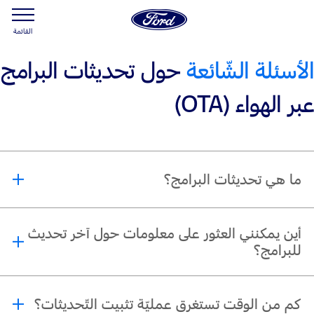
القائمة
الأسئلة الشّائعة
حول تحديثات البرامج
عبر الهواء (OTA)
ما هي تحديثات البرامج؟
*
توفّر تحديثات البرامج
ميّزات ووظائف جديدة لمركبات فورد المجهّزة، بإستخدام تقنيّة
أين يمكنني العثور على معلومات حول آخر تحديث
متطوّرة عبر الهواء. قد تشمل هذه التّحديثات:
للبرامج؟
تحسينات على البرامج
عند توفّرها، يمكن العثور على تفاصيل التّحديث في قسم "تحديثات البرامج" ضمن
تحسينات على الجودة
كم من الوقت تستغرق عمليّة تثبيت التّحديثات؟
قائمة الإعدادات.
تحديثات أمنيّة