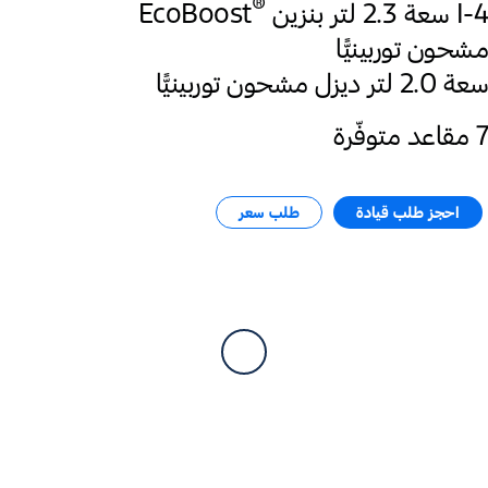
®
I-4 سعة 2.3 لتر‎ ‎بنزين
EcoBoost
مشحون توربينيًّا
سعة 2.0 لتر ديزل مشحون توربينيًّا
7 مقاعد متوفّرة
احجز طلب قيادة​
طلب سعر​