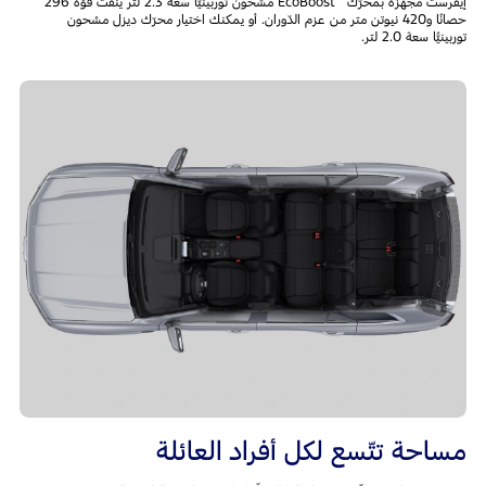
إيفرست مجهّزة بمحرّك
EcoBoost مشحون توربينيًّا سعة 2.3 لتر ينفث قوّة 296
حصانًا و420 نيوتن متر من عزم الدّوران. أو يمكنك اختيار محرّك ديزل مشحون
توربينيًّا سعة 2.0 لتر.
مساحة تتّسع لكل أفراد العائلة