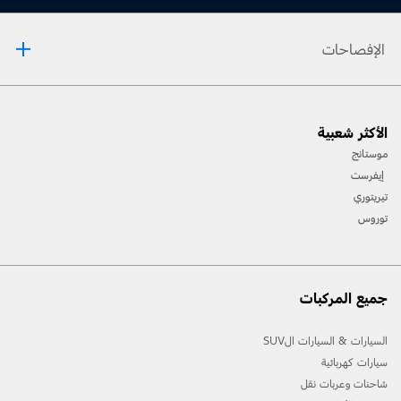
الإفصاحات
[1] يرجى دائمًا مراجعة دليل المالك قبل القيادة على الطّرقات الوعرة، ومعرفة طريقك ومدى صعوبة
الأكثر شعبية
المسارات، وإستخدام معدّات السّلامة المناسبة.
موستانج
[2] لن تتوفّر جميع ميّزات المركبة في جميع الأسواق. إتّصل بموزّع فورد المحلّي للحصول على أحدث
إيفرست
المعلومات حول الطّرازات في السّوق الخاص بك.
تيريتوري
توروس
جميع المركبات
السيارات & السيارات الSUV
سيارات كهربائية
شاحنات وعربات نقل