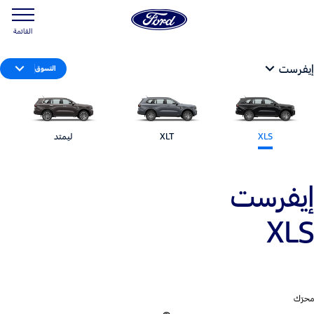
القائمة
إيفرست
التسوق
XLS
XLT
ليمتد
إيفرست
XLS
محرّك