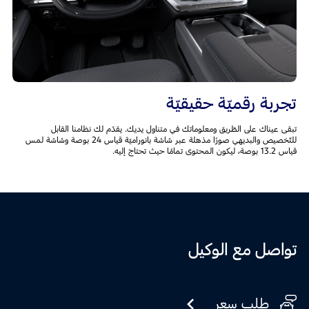
تجربة رقميّة حقيقيّة
تبقى عيناك على الطّريق ومعلوماتك في متناول يديك. يقدّم لك نظامنا القابل
للتّخصيص والبديهي صورًا مذهلة عبر شاشة بانوراميّة قياس 24 بوصة وشاشة لمس
قياس 13.2 بوصة، ليكون المحتوى تمامًا حيث تحتاج إليه.
تواصل مع الوكيل
طلب سعر