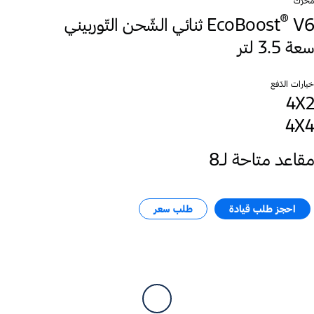
محرّك
®
V6 ثنائي الشّحن التّوربيني
EcoBoost
سعة 3.5 لتر‎
خيارات الدّفع
4X2
4X4
مقاعد متاحة لـ8
احجز طلب قيادة​
طلب سعر​