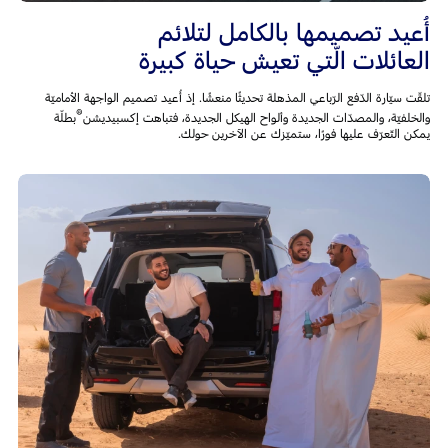
أُعيد تصميمها بالكامل لتلائم
العائلات الّتي تعيش حياة كبيرة
تلقّت سيّارة الدّفع الرّباعي المذهلة تحديثًا منعشًا. إذ أُعيد تصميم الواجهة الأماميّة
®
والخلفيّة، والمصدّات الجديدة وألواح الهيكل الجديدة، فتباهت إكسبيديشن
بطلّة
يمكن التّعرّف عليها فورًا، ستميّزك عن الآخرين حولك.