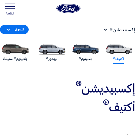
القائمة
إكسبيديشن®
التسوق
أكتيف®
بلاتينوم®
تريمور®
بلاتينوم® ستيلث
®
إكسبيديشن
®
أكتيف