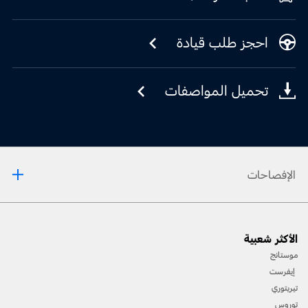
احجز طلب قيادة
تحميل المواصفات
الإفصاحات
[1] يرجى دائمًا مراجعة دليل المالك قبل القيادة على الطّرقات الوعرة، ومعرفة طريقك ومدى صعوبة
الأكثر شعبية
المسارات، واستخدام معدّات السّلامة المناسبة.
موستانج
[2] لن تتوفّر جميع ميّزات المركبة في جميع الأسواق. اتّصل بموزّع فورد المحلّي للحصول على أحدث
إيفرست
المعلومات حول الطّرازات في السّوق الخاص بك.
تيريتوري
توروس