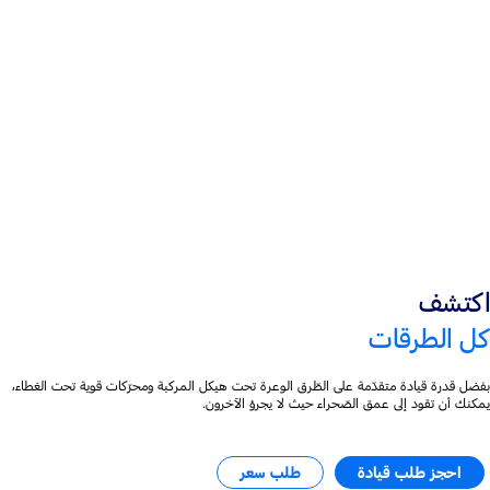
®
نظام فورد Co-Pilot360
عدّادات رقميّة قياس 12 بوصة
اكتشف
كل الطرقات
بفضل قدرة قيادة متقدّمة على الطّرق الوعرة تحت هيكل المركبة ومحرّكات قوية تحت الغطاء،
يمكنك أن تقود إلى عمق الصّحراء حيث لا يجرؤ الآخرون.
احجز طلب قيادة
طلب سعر