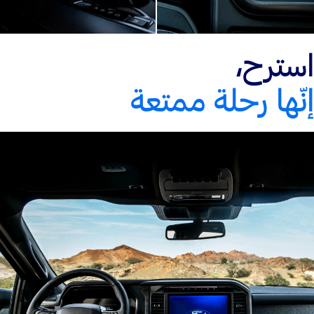
استرح،
إنّها رحلة ممتعة