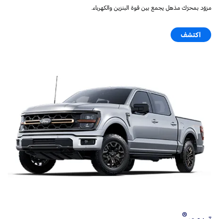
مزوّد بمحرّك مذهل يجمع بين قوة البنزين والكهرباء.
اكتشف
®
تريمور