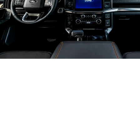
إنّها شاحنة ذكيّة
شاشة لمس قياس 12 بوصة