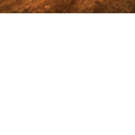
تنقل أكثر لتقوم بالمزيد
6,122 كلغ
قوة سحب
1,109 كلغ
قدرة حمولة