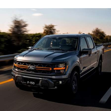
مشحون