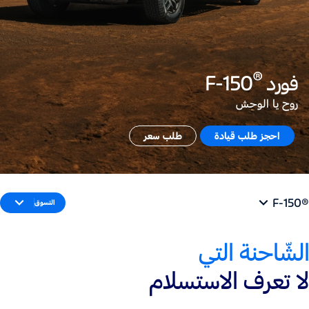
®
فورد
F-150
روح يا الوحش
احجز طلب قيادة
طلب سعر
®F-150
التسوق
الشّاحنة التي
لا تعرف الاستسلام