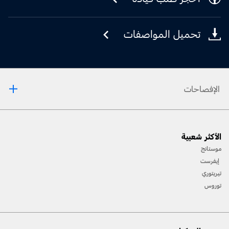
تحميل المواصفات
الإفصاحات
[1] يرجى دائمًا مراجعة دليل المالك قبل القيادة على الطرقات الوعرة، ومعرفة طريقك ومدى صعوبة
الأكثر شعبية
المسارات، واستخدام معدات السلامة المناسبة.
موستانج
[2] لن تتوفّر جميع ميّزات المركبة في جميع الأسواق. اتصل بموزّع فورد المحلي للحصول على أحدث
إيفرست
المعلومات حول الطرازات في السوق الخاص بك.
تيريتوري
توروس