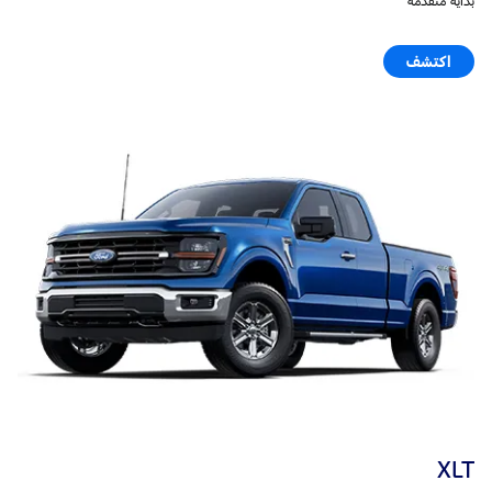
بداية متقدّمة
اكتشف
XLT