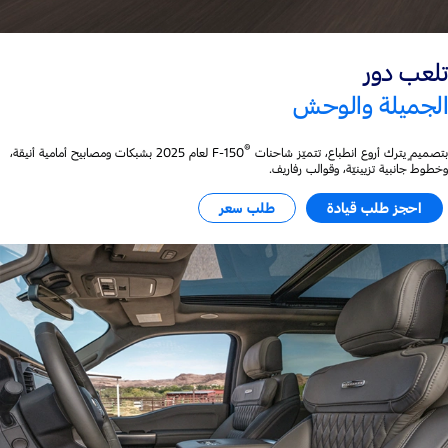
تلعب دور
الجميلة والوحش
®
بتصميمٍ يترك أروع انطباع، تتميّز شاحنات F-150
‎ لعام 2025 بشبكات ومصابيح أمامية أنيقة،
وخطوط جانبية تزيينيّة، وقوالب رفاريف.
احجز طلب قيادة
طلب سعر