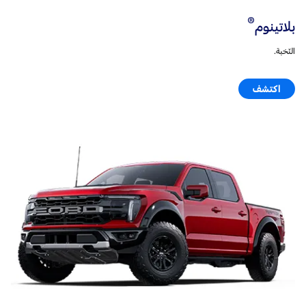
®
بلاتينوم
النّخبة.
اكتشف