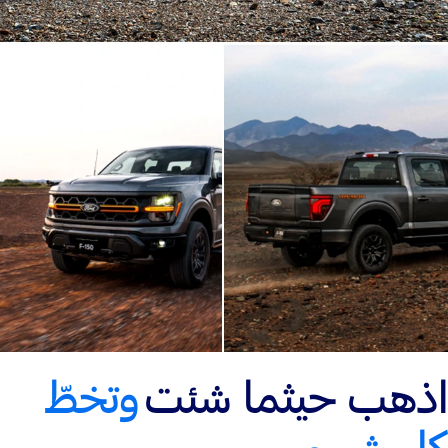
اذهب حيثما شئت
وتخطّ
كل شيء