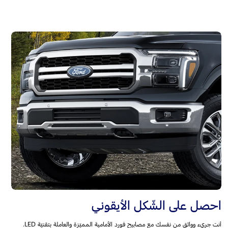
احصل على الشّكل الأيقوني
أنت جريء وواثق من نفسك مع مصابيح فورد الأمامية المميّزة والعاملة بتقنيّة LED.