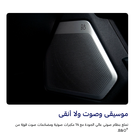
موسيقى وصوت ولا أنقى
تمتّع بنظام صوتي عالي الجودة مع 14 مكبّرات صوتية ومضخّمات صوت قويّة من
®
B&O