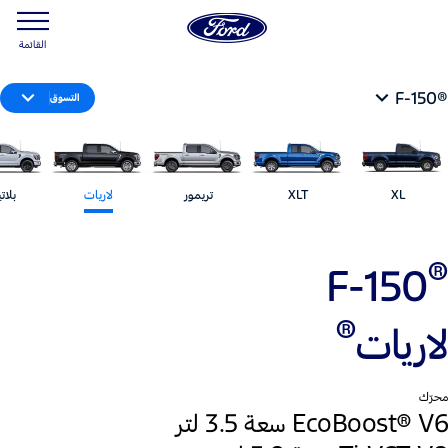
القائمة
®F-150
التسوق
XL
XLT
تريمور
لاريات
بلات
®‎
F-150
®
لاريات
محرّك
EcoBoost® V6 سعة 3.5 لتر