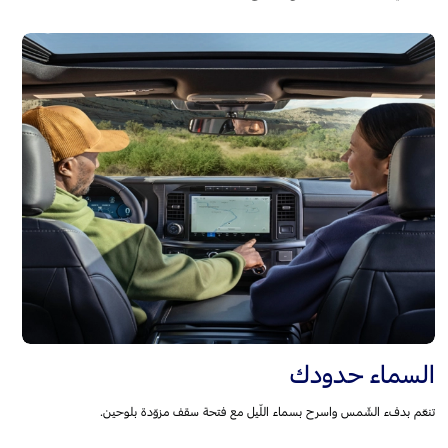
السماء حدودك
تنعّم بدفء الشّمس واسرح بسماء اللّيل مع فتحة سقف مزوّدة بلوحين.