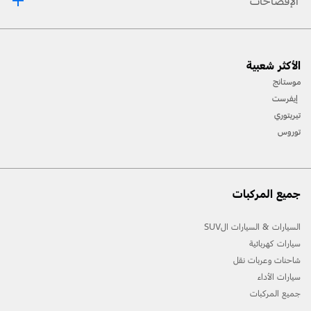
الإفصاحات
[1] يرجى دائماً مراجعة دليل المالك قبل القيادة على الطرقات الوعرة، ومعرفة طريقك ومدى صعوبة
الأكثر شعبية
المسارات، واستخدام معدات السلامة المناسبة.
موستانج
[2] لن تتوفّر جميع ميّزات المركبة في جميع الأسواق. اتصل بموزّع فورد المحلي للحصول على أحدث
إيفرست
المعلومات حول الطرازات في السوق الخاص بك.
تيريتوري
توروس
جميع المركبات
السيارات & السيارات الSUV
سيارات كهربائية
شاحنات وعربات نقل
سيارات الأداء
جميع المركبات