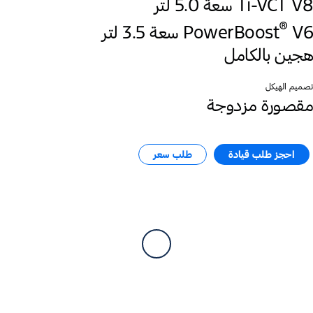
Ti-VCT V8 سعة 5.0 لتر
®
‎V6 سعة 3.5 لتر
PowerBoost
هجين بالكامل
تصميم الهيكل
مقصورة مزدوجة
احجز طلب قيادة
طلب سعر