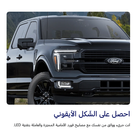
احصل على الشّكل الأيقوني
أنت جريء وواثق من نفسك مع مصابيح فورد الأمامية المميّزة والعاملة بتقنيّة LED.