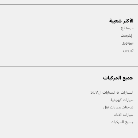
[1] يرجى دائماً مراجعة دليل المالك قبل القيادة على الطرقات الوعرة، ومعرفة طريقك ومدى صعوبة
الأكثر شعبية
المسارات، واستخدام معدات السلامة المناسبة.
موستانج
[2] لن تتوفّر جميع ميّزات المركبة في جميع الأسواق. اتصل بموزّع فورد المحلي للحصول على أحدث
إيفرست
المعلومات حول الطرازات في السوق الخاص بك.
تيريتوري
توروس
جميع المركبات
السيارات & السيارات الSUV
سيارات كهربائية
شاحنات وعربات نقل
سيارات الأداء
جميع المركبات