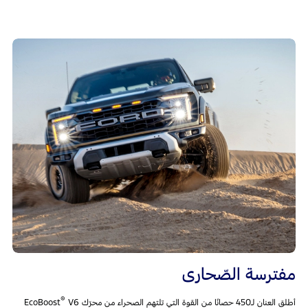
مفترسة الصّحارى
®
أطلق العنان لـ450 حصانًا من القوة التي تلتهم الصحراء من محرّك EcoBoost
‎V6