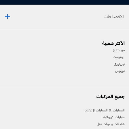
الإفصاحات
[1] يرجى دائماً مراجعة دليل المالك قبل القيادة على الطرقات الوعرة، ومعرفة طريقك ومدى صعوبة
الأكثر شعبية
المسارات، واستخدام معدات السلامة المناسبة.
موستانج
[2] لن تتوفّر جميع ميّزات المركبة في جميع الأسواق. اتصل بموزّع فورد المحلي للحصول على أحدث
إيفرست
المعلومات حول الطرازات في السوق الخاص بك.
تيريتوري
توروس
جميع المركبات
السيارات & السيارات الSUV
سيارات كهربائية
شاحنات وعربات نقل