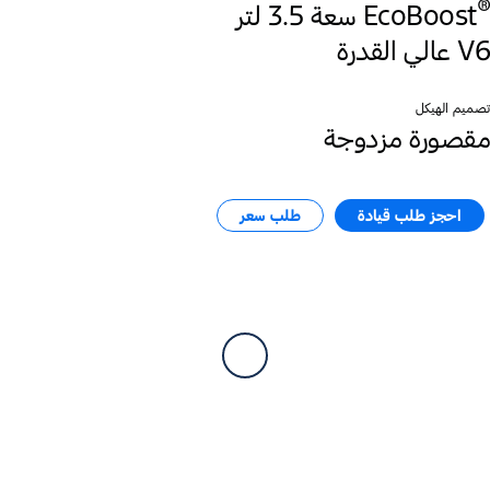
®
EcoBoost
V6 عالي القدرة
تصميم الهيكل
مقصورة مزدوجة
احجز طلب قيادة
طلب سعر