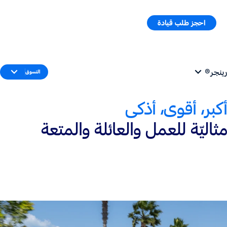
احجز طلب قيادة
طلب سعر
القائمة
رينجر®
التسوق
أكبر، أقوى، أذكى
مثاليّة للعمل والعائلة والمتعة