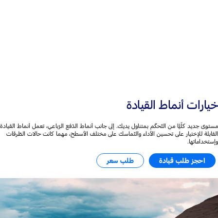
+50 ملم
العرض وقاعدة العجلات
خيارات أنماط القيادة
مستوى جديد كلّيًّا من التّحكّم بمتناول يديك. إلى جانب أنماط الدّفع الرّباعي، تعمل أنماط القيادة
القابلة للإختيار على تحسين الأداء والتّماسك على مختلف الأسطح، مهما كانت حالات الطّرقات
وإستخداماتها.
احجز طلب قيادة
طلب سعر