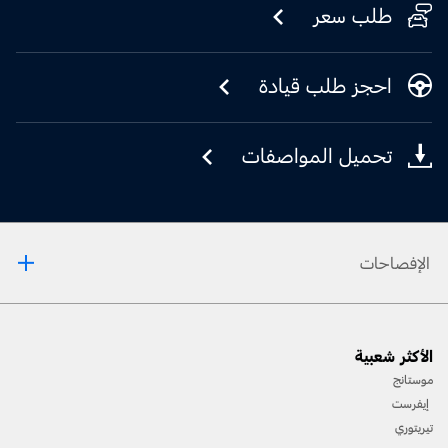
طلب سعر
احجز طلب قيادة
تحميل المواصفات
الإفصاحات
[1] يرجى دائمًا مراجعة دليل المالك قبل القيادة على الطّرقات الوعرة، ومعرفة طريقك ومدى صعوبة
الأكثر شعبية
المسارات، وإستخدام معدّات السّلامة المناسبة.
موستانج
[2] لن تتوفّر جميع ميّزات المركبة في جميع الأسواق. إتّصل بموزّع فورد المحلّي للحصول على أحدث
إيفرست
المعلومات حول الطّرازات في السّوق الخاص بك.
تيريتوري