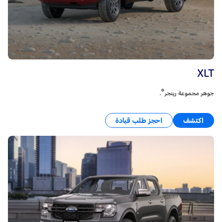
XLT
®
جوهر مجموعة رينجر
.
اكتشف
احجز طلب قيادة