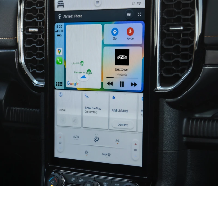
إتّصال سلس وذكيّ