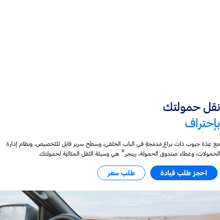
محرّك ديزل سعة 2.0 لتر
مشحون توربينيًّا
نقل حمولتك
بإحتراف
مع عدّة جيوب ذات براغٍ مُدمجةٍ في الباب الخلفي، وسطح سرير قابل للتّخصيص، ونظام إدارة
®
الحمولات، وغطاء صندوق الحمولة، رينجر
هي وسيلة النّقل المثاليّة لحمولتك.
احجز طلب قيادة
طلب سعر