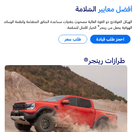
أفضل معايير
السّلامة
الهيكل الفولاذيّ ذو القوّة العالية مصحوبٌ بتقنيّات مساعدة السّائق المتقدّمة وأنظمة الوسائد
®
الهوائيّة يجعل من رينجر
الخيار الأمثل للسّلامة.
احجز طلب قيادة
طلب سعر
طرازات رينجر®