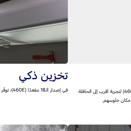
تخزين ذكي
في إصدار الـ18 مقعدًا (460E)، توفّر رفوف التخزين العلوية مساحة إضافية عملية للتخزين.
باص اِختَر بين 15 مقعدًا (410L) أو 18 مقعدًا (460E) لتجربة أقرب إلى الحافلة.
ن مكان جلوسهم.