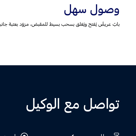
وصول سهل
بابٌ عريضٌ يُفتح ويُغلق بسحب بسيط للمقبض، مزوّد بعتبة جانبيّة 
تواصل مع الوكيل