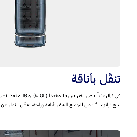
تنقّل بأناقة
®
في ترانزيت
®
تتيح ترانزيت
باص للجميع السّفر بأناقة وراحة، بغضّ النّظر ع