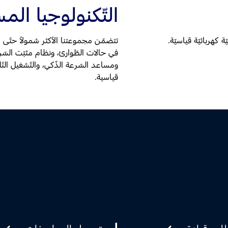
التّكنولوجيا الم
كهربائيّة قياسيّة.
تتضمّن مجموعتنا الأكثر شمولاً حتّى ا
في حالات الطّوارئ، ونظام مثبّت السّر
ومساعد السّرعة الذّكي، والتّشغيل الت
قياسية.