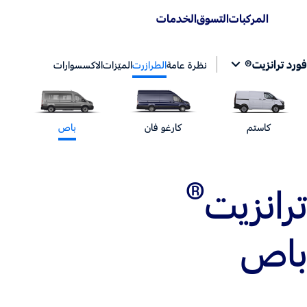
المركبات
التسوق
الخدمات
فورد ترانزيت®
نظرة عامة
الطرازرت
الميّزات
الاكسسوارات
كاستم
كارغو فان
باص
®
ترانزيت
باص