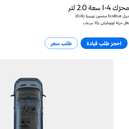
محرّك I-4 سعة 2.0 لتر
ديزل EcoBlue مشحون توربينيًا (EU6)
ناقل حركة أوتوماتيكي بـ10 سرعات
احجز طلب قيادة​
طلب سعر​