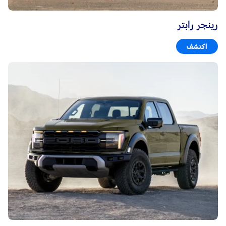
رينجر رابتر
اكتشف