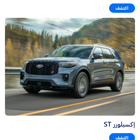
اكتشف
إكسبلورر ST
اكتشف