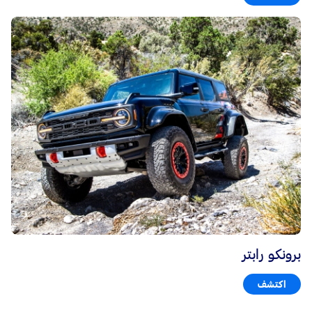
برونكو رابتر
اكتشف