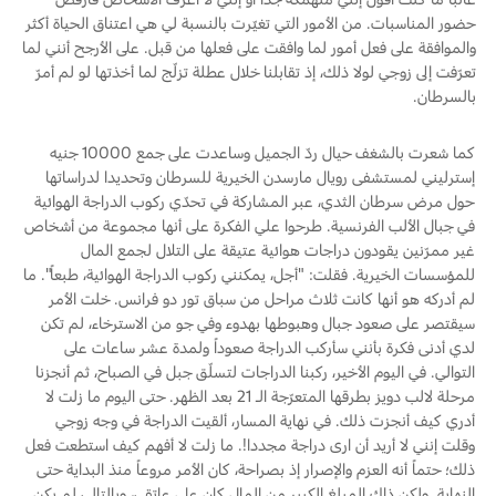
حضور المناسبات. من الأمور التي تغيّرت بالنسبة لي هي اعتناق الحياة أكثر
والموافقة على فعل أمور لما وافقت على فعلها من قبل. على الأرجح أنني لما
تعرّفت إلى زوجي لولا ذلك، إذ تقابلنا خلال عطلة تزلّج لما أخذتها لو لم أمرّ
بالسرطان.
كما شعرت بالشغف حيال ردّ الجميل وساعدت على جمع 10000 جنيه
إسترليني لمستشفى رويال مارسدن الخيرية للسرطان وتحديدا لدراساتها
حول مرض سرطان الثدي، عبر المشاركة في تحدّي ركوب الدراجة الهوائية
في جبال الألب الفرنسية. طرحوا علي الفكرة على أنها مجموعة من أشخاص
غير ممرّنين يقودون دراجات هوائية عتيقة على التلال لجمع المال
للمؤسسات الخيرية. فقلت: "أجل، يمكنني ركوب الدراجة الهوائية، طبعاً". ما
لم أدركه هو أنها كانت ثلاث مراحل من سباق تور دو فرانس. خلت الأمر
سيقتصر على صعود جبال وهبوطها بهدوء وفي جو من الاسترخاء، لم تكن
لدي أدنى فكرة بأنني سأركب الدراجة صعوداً ولمدة عشر ساعات على
التوالي. في اليوم الأخير، ركبنا الدراجات لتسلّق جبل في الصباح، ثم أنجزنا
مرحلة لالب دويز بطرقها المتعرّجة الـ 21 بعد الظهر. حتى اليوم ما زلت لا
أدري كيف أنجزت ذلك. في نهاية المسار، ألقيت الدراجة في وجه زوجي
وقلت إنني لا أريد أن ارى دراجة مجددا!. ما زلت لا أفهم كيف استطعت فعل
ذلك؛ حتماً أنه العزم والإصرار إذ بصراحة، كان الأمر مروعاً منذ البداية حتى
النهاية. ولكن ذاك المبلغ الكبير من المال كان على عاتقي، وبالتالي لم يكن