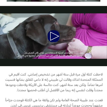
خدمة الصيانة
البحرين
طلب سعر
الخدمات السريعة
العراق
البحث عن الوكيل
المساعدة على الطريق
أسطول فورد
الأردن
خطة الخدمات الممتدة
إصلاح أضرار الحوادث
Play
الكويت
إضافات
القسائم والخصومات الخاصة بالصيانة
Video
كويك لاين
لبنان
فورد بروتكت
الإطارات
خطة الخدمات الممتدة
سلطنة
خدمات فورد
عمان
لاحظت كتلة أول مرة قبل ستة أشهر من تشخيص إصابتي. كنت أقيم في
المملكة المتحدة آنذاك وقالت لي طبيبتي إنه لا داعي للقلق بشأنها فنسيت
خدمة المحرك
قطر
أمرها تماماً. ولكن بعد ستة أشهر، كنت جالسة على الأريكة ولاحظت وجودها
خدمة الفرامل
مجدداً وقلت لنفسي إنه ربما من الأفضل أن أطلب فحصها مجددا.
خدمة البطارية
‫المملكة
فعدت عند طبيبة الصحة العامة ولم تكن واثقة ما هي الكتلة فوجدت جرّاحاً
تغيير زيت
مشهوراً وحجزت موعداً لزيارته في مستشفى برنسيس غريس في لندن
العربية