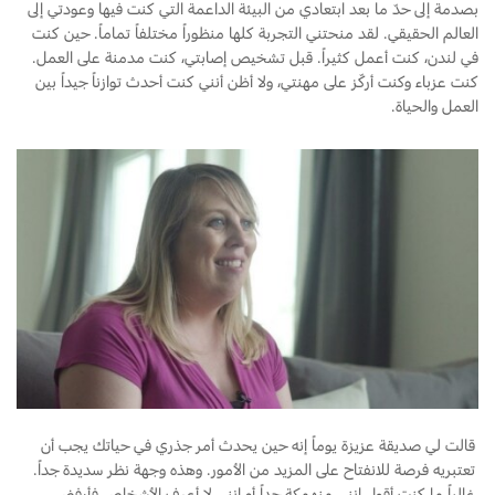
بصدمة إلى حدّ ما بعد ابتعادي من البيئة الداعمة التي كنت فيها وعودتي إلى
قطع غيار فورد الأصلية
العالم الحقيقي. لقد منحتني التجربة كلها منظوراً مختلفاً تماماً. حين كنت
موتوركرافت
في لندن، كنت أعمل كثيراً. قبل تشخيص إصابتي، كنت مدمنة على العمل.
قطع مقلدة
كنت عزباء وكنت أركّز على مهنتي، ولا أظن أنني كنت أحدث توازناً جيداً بين
العمل والحياة.
اتصل بنا
اتصل بنا
البحث عن الوكيل
الأسئلة الشائعة
قالت لي صديقة عزيزة يوماً إنه حين يحدث أمر جذري في حياتك يجب أن
تعتبريه فرصة للانفتاح على المزيد من الأمور. وهذه وجهة نظر سديدة جداً.
غالباً ما كنت أقول إنني منهمكة جداً أو إنني لا أعرف الأشخاص فأرفض