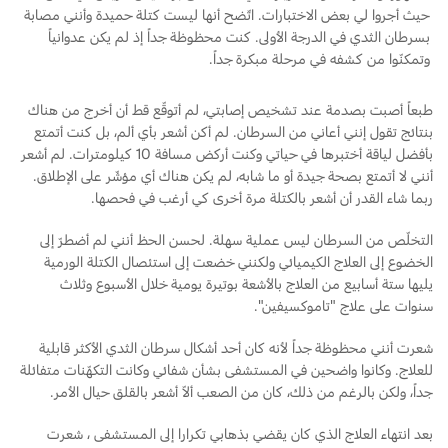
تغيير الفلاتر
حيث أجروا لي بعض الاختبارات. اتّضح أنها ليست كتلة حميدة وأنني مصابة
بسرطان الثدي في الدرجة الأولى. كنت محظوظة جداً إذ لم يكن عدوانياً
السعودية‬
وتمكنّوا من كشفه في مرحلة مبكرة جداً.
الضمان والتأمين
الامارات
طبعاً أصبت بصدمة عند تشخيص إصابتي، لم أتوقّع قط أن أخرج من هناك
Ford Protect لمحة عامة عن
بنتائج تقول إنني أعاني من السرطان. لم أكن أشعر بأي ألم، بل كنت أتمتع
العربية
باقة الصيانة الفائقة
بأفضل لياقة أختبرها في حياتي وكنت أركض مسافة 10 كيلومترات. لم أشعر
أنني لا أتمتع بصحة جيدة أو ما شابه، لم يكن هناك أي مؤشّر على الإطلاق.
باقة الخدمة
المتحدة
ربما شاء القدر أن أشعر بالكتلة مرة أخرى كي أرغب في فحصها.
باقة العناية الفائقة
باقة العناية بمجموعة ناقل الحركة
اليمن
التخلّص من السرطان ليس عملية سهلة. لحسن الحظ أنني لم أضطرّ إلى
الخضوع إلى العلاج الكيميائي ولكنني خضعت إلى استئصال الكتلة الورمية
يليها ستة أسابيع من العلاج بالأشعة بوتيرة يومية خلال الأسبوع وثلاث
دعم المزامنة
سنوات على علاج "تاموكسيفين".
شعرت أنني محظوظة جداً لأنه كان أحد أشكال سرطان الثدي الأكثر قابلية
تقنية 4 SYNC
للعلاج. وكانوا واضحين في المستشفى بشأن شفائي وكانت التكهّنات متفائلة
جداً، ولكن بالرغم من ذلك، كان من الصعب ألاّ أشعر بالقلق حيال الأمر.
أجزاء
بعد انتهاء العلاج الذي كان يقضي بذهابي تكرارا إلى المستشفى ، شعرت