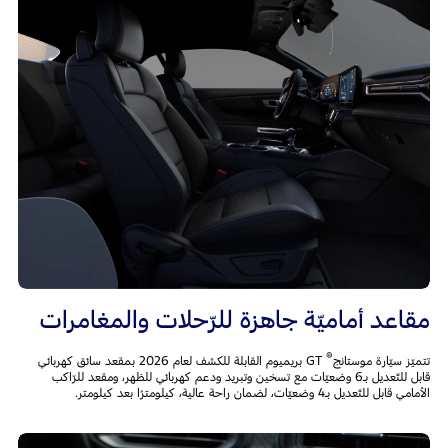
مقاعد أماميّة جاهزة للرّحلات والمغامرات
®
تتميّز سيّارة موستانج
GT بريميوم القابلة للكشف لعام 2026 بمقعد سائق كهربائي
قابل للتّعديل بـ6 وضعيّات مع تسخين وتبريد ودعم كهربائي للظهر، ومقعد للرّاكب
الأمامي قابل للتّعديل بـ4 وضعيّات، لضمان راحة عالية، كيلومترًا بعد كيلومتر.