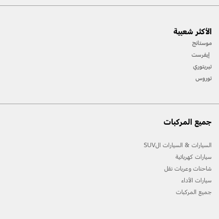
[1] يرجى دائمًا مراجعة دليل المالك قبل القيادة على الطّرقات الوعرة، ومعرفة طريقك ومدى صعوبة
الأكثر شعبية
المسارات، واستخدام معدّات السّلامة المناسبة.
موستانج
[2] لن تتوفّر جميع ميّزات المركبة في جميع الأسواق. اتّصل بموزّع فورد المحلّي للحصول على أحدث
إيفرست
المعلومات حول الطّرازات في السّوق الخاص بك.
تيريتوري
توروس
جميع المركبات
السيارات & السيارات الSUV
سيارات كهربائية
شاحنات وعربات نقل
سيارات الأداء
جميع المركبات