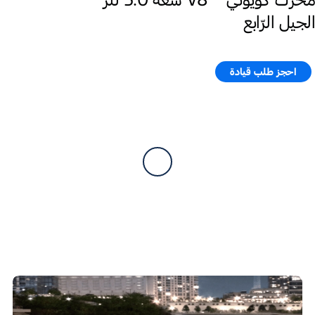
الجيل الرّابع
احجز طلب قيادة​