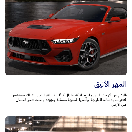
المهر الأنيق
بالرّغم من أنّ هذا المهر جامح، إلّا أنّه ما زال أنيقًا. عند اقترابك، يستقبلك مستشعر
الاقتراب بالإضاءة الخارجيّة، والمرايا الجانبيّة مسخّنة ومزوّدة بإضاءة شعار الحصان
على الأرض.