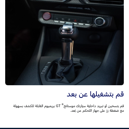
قم بتشغيلها عن بعد
®
قم بتسخين أو تبريد داخليّة سيّارتك موستانج
GT بريميوم القابلة للكشف بسهولة
مع ضغطة زرّ على جهاز التّحكم عن بُعد.