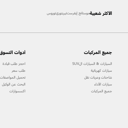
[1] يرجى دائمًا مراجعة دليل المالك قبل القيادة على الطّرق الوعرة، ومعرفة طبيعة الطريق ودرجة صعوبته، واستخدام معدّات السّلامة المناسبة.
الأكثر شعبية
موستانج
إيفرست
تيريتوري
توروس
[2] لن تتوفّر جميع ميّزات المركبة في جميع الأسواق. للحصول على أحدث المعلومات حول الطرازات في سوقك المحلي، يرجى التواصل مع موزع فورد الخاص بك.
جميع المركبات
أدوات التسوق
السيارات & السيارات الSUV
احجز طلب قيادة
سيارات كهربائية
طلب سعر
شاحنات وعربات نقل
تحميل المواصفات
سيارات الأداء
البحث عن الوكيل
جميع المركبات
اكسسوارات