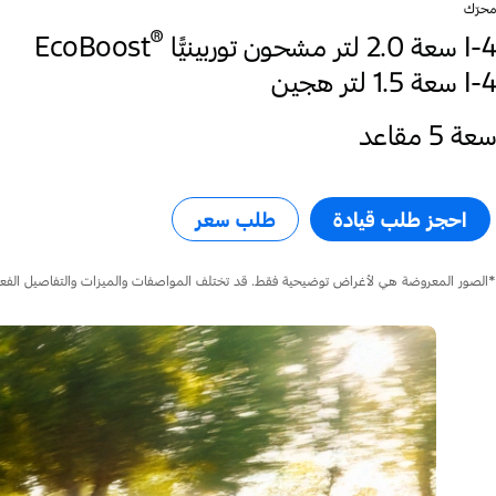
محرّك
®
I-4 سعة 2.0 لتر مشحون توربينيًّا
EcoBoost
I-4 سعة 1.5 لتر هجين
سعة 5 مقاعد
احجز طلب قيادة
طلب سعر​
*الصور المعروضة هي لأغراض توضيحية فقط. قد تختلف المواصفات والميزات والتفاصيل الفعل