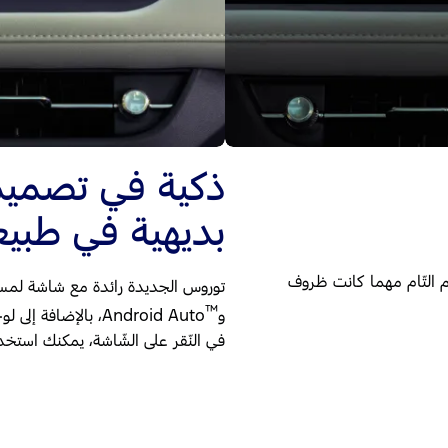
ذكية في تصميم
بديهية في طبيع
ّم التّام مهما كانت ظروف
توروس الجديدة رائدة مع شاشة لمس قياس 13.2 بوصة تتو
™
وAndroid Auto
في النّقر على الشّاشة، يمكنك استخدام