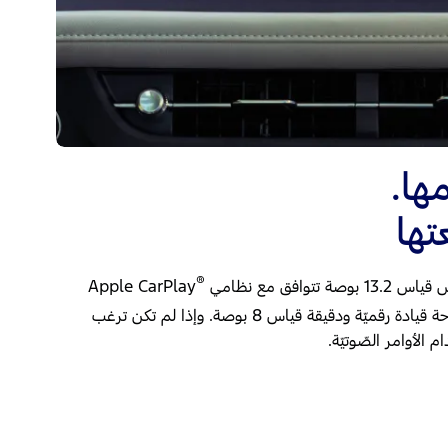
ها.
تها
®
افق مع نظامي
Apple CarPlay
‎، بالإضافة إلى لوحة قيادة رقميّة ودقيقة قياس 8 بوصة. وإذا لم تكن ترغب
 الأوامر الصّوتيّة.