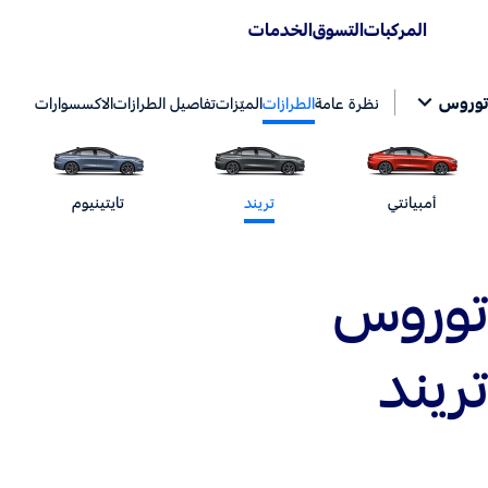
المركبات
التسوق
الخدمات
توروس
نظرة عامة
الطرازات
الميّزات
تفاصيل الطرازات
الاكسسوارات
أمبيانتي
تريند
تايتينيوم
توروس
تريند