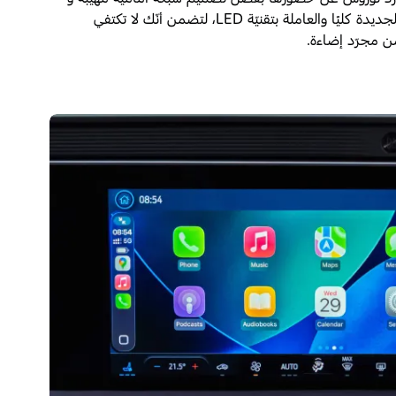
زوج من المصابيح الأماميّة الملفتة الجديدة كليًا والعاملة بتقنيّة LED، لتضمن أنّك لا تكتفي
من مجرّد إضاءة.