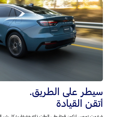
سيطر على الطريق.
أتقن القيادة
صُمّمت توروس لتكون قويّة وفي الوقت ذاته خفيفة بشكلٍ يثير 