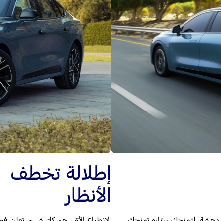
إطلالة تخطف
الأنظار
الدهشة، لتمنحك سيّارة تمنحك
الانطباع الأوّل هو كلّ شيء. تعلن