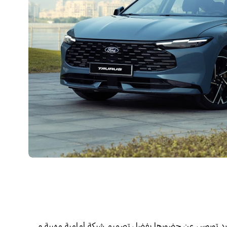
 فورد توروس عن حضورها بفضل تصميم شبكة أمامية مهيبة و