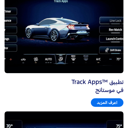
تطبيق ™Track Apps
في موستانج
اعرف المزيد