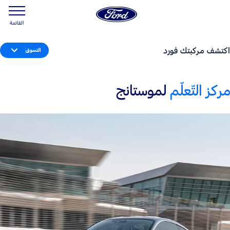
القائمة
اكتشف مركبتك فورد
التسوق
مركز التّعلّم
لموستانج