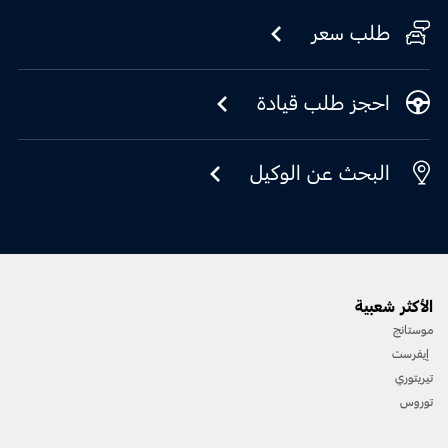
طلب سعر
احجز طلب قيادة
البحث عن الوكيل
الأكثر شعبية
موستانج
إيفرست
تيريتوري
توروس