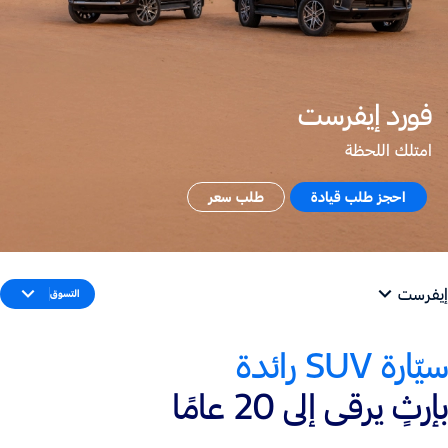
فورد إيفرست
امتلك اللحظة
احجز طلب قيادة
طلب سعر
إيفرست
التسوق
سيّارة SUV رائدة
بإرثٍ يرقى إلى 20 عامًا