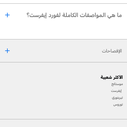
نعم، يمكنك الحجز مباشرة عبر صفحة تجربة القيادة الخاصّة بإيفرست.
ما هي المواصفات الكاملة لفورد إيفرست؟
جميع المواصفات، بما في ذلك الفئات، الأبعاد، والمزايا، متوفّرة في قسم المواصفات،
ويمكنك أيضًا تنزيلها مباشرة من الموقع.
الإفصاحات
[1] يرجى دائمًا مراجعة دليل المالك قبل القيادة على الطّرقات الوعرة، ومعرفة طريقك ومدى صعوبة
الأكثر شعبية
المسارات، وإستخدام معدّات السّلامة المناسبة.
موستانج
[2] لن تتوفّر جميع ميّزات المركبة في جميع الأسواق. إتّصل بموزّع فورد المحلّي للحصول على أحدث
إيفرست
المعلومات حول الطّرازات في السّوق الخاص بك.
تيريتوري
توروس