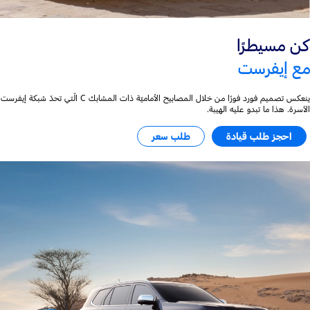
كن مسيطرًا
مع إيفرست
ينعكس تصميم فورد فورًا من خلال المصابيح الأماميّة ذات المشابك C الّتي تحدّ شبكة إيفرست
الآسرة. هذا ما تبدو عليه الهيبة.
احجز طلب قيادة
طلب سعر