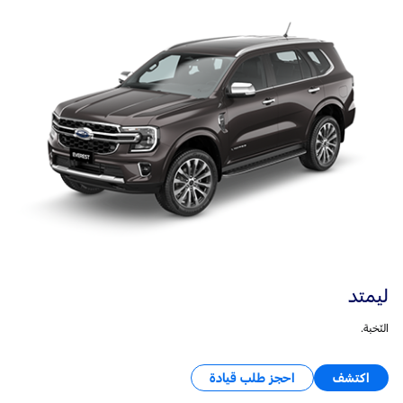
ليمتد
النّخبة.
اكتشف
احجز طلب قيادة