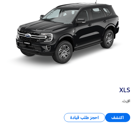
XLS
الإرث.
اكتشف
احجز طلب قيادة