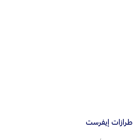
قياس 8 بوصات
شاشة لمس
قياس 10.1 أو 12 بوصة
كاميرا
بزاوية 360 درجة
®
Apple CarPlay
™
Android Auto
®
نظام فورد Co-Pilot360
طرازات إيفرست