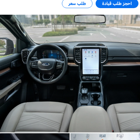
احجز طلب قيادة
طلب سعر