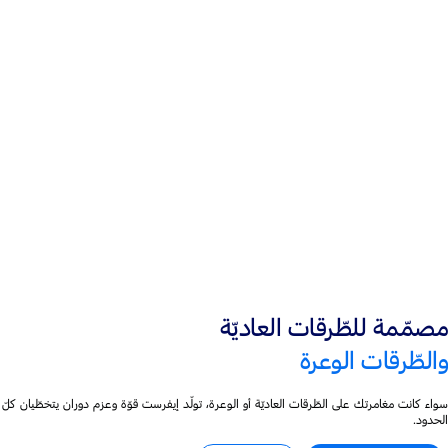
محرّك I-4 سعة 2.3 لتر‎
®
EcoBoost مشحون توربينيًّا
محرّك سعة 2.0 لتر
ديزل مشحون توربينيًّا
مصمّمة للطّرقات العاديّة
والطّرقات الوعرة
سواء كانت مغامرتك على الطّرقات العاديّة أو الوعرة، تولّد إيفرست قوّة وعزم دوران يتخطّيان كلّ
الحدود.