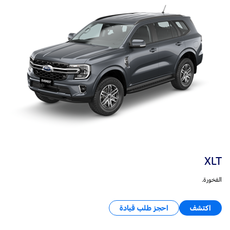
XLT
الفخورة.
اكتشف
احجز طلب قيادة