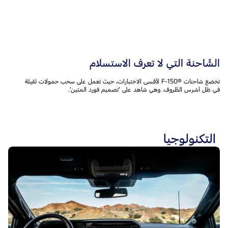
الشّاحنة التي لا تعرف الاستسلام
تخضع شاحنات F-150®‎ لأقسى الاختبارات، حيث تعمل على سحب حمولات ثقيلة
في ظل أشرس الظّروف. وهي شاهد على 'تصميم فورد المتين'.
التكنولوجيا