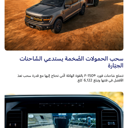
سحب الحمولات الضّخمة يستدعي الشّاحنات
الجبّارة
تتمتّع شاحنات فورد F-150®‎ بالقوّة الهائلة الّتي تحتاج إليها مع قدرة سحب تعدّ
الأفضل في فئتها وتبلغ 6,122 كلغ.