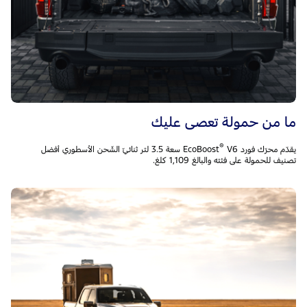
ما من حمولة تعصى عليك
®
يقدّم محرّك فورد EcoBoost
V6 سعة 3.5 لتر ثنائيّ الشّحن الأسطوري أفضل
تصنيف للحمولة على فئته والبالغ 1,109 كلغ.