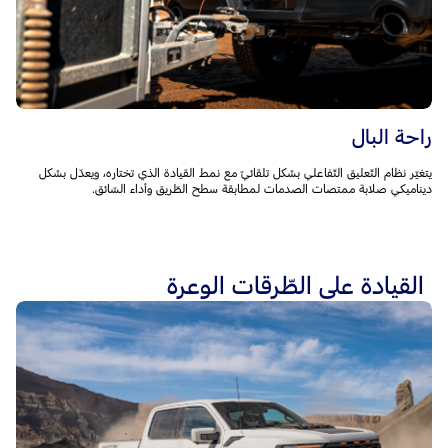
راحة البال
يتغيّر نظام التّعليق التّفاعلي بشكل تلقائيّ مع نمط القيادة الذي تختاره، ويعدّل بشكل
ديناميكي صلابة ممتصات الصدمات لمطابقة سطح الطّريق وأداء السّائق.
القيادة على الطّرقات الوعرة