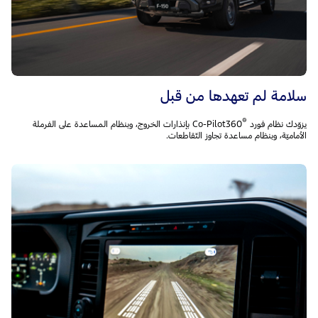
سلامة لم تعهدها من قبل
®
يزوّدك نظام فورد Co-Pilot360
‎ بإنذارات الخروج، وبنظام المساعدة على الفرملة
الأماميّة، وبنظام مساعدة تجاوز التّقاطعات.