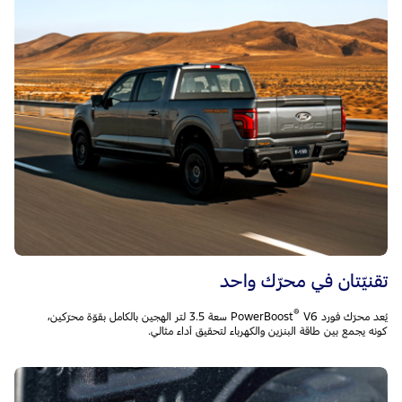
تقنيّتان في محرّك واحد
®
يُعد محرّك فورد PowerBoost
‎V6 سعة 3.5 لتر الهجين بالكامل بقوّة محرّكين،
كونه يجمع بين طاقة البنزين والكهرباء لتحقيق أداء مثالي.