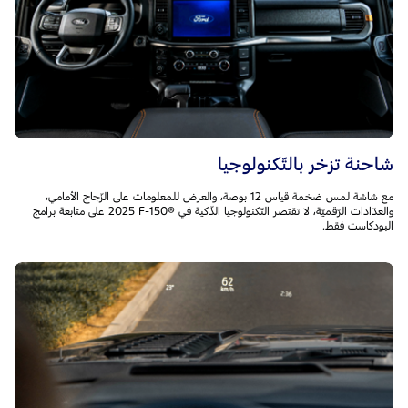
شاحنة تزخر بالتّكنولوجيا
مع شاشة لمس ضخمة قياس 12 بوصة، والعرض للمعلومات على الزّجاج الأمامي،
والعدّادات الرّقميّة، لا تقتصر التّكنولوجيا الذّكية في F-150®‎ ‏2025 على متابعة برامج
البودكاست فقط.