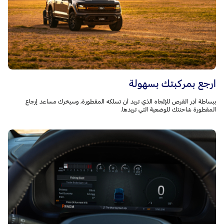
ارجع بمركبتك بسهولة
ببساطة أدِر القرص للإتّجاه الذي تريد أن تسلكه المقطورة، وسيحّرك مساعد إرجاع
المقطورة شاحنتك للوضعية التي تريدها.