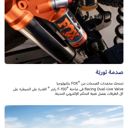
صدمة ثوريّة
®
تمنحك مخمّدات الصّدمات من
FOX بتكنولوجيا
®
®
Racing Dual-Live Valve في شاحنة F-150
القدرة على السّيطرة على
كلّ الطّرقات بفضل تقنيّة التحكّم الإلكترونيّ الحديثة.