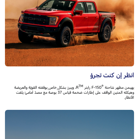
انظر إن كنت تجرؤ
TM
®
يهيمن مظهر شاحنة F-150
، ويبرز بشكلٍ خاصٍ بوقفته القويّة والعريضة
وهيكله المتين الواقف على إطارات ضخمة قياس 37 بوصة مع مصدّ أماميّ يلفت
الأنظار.