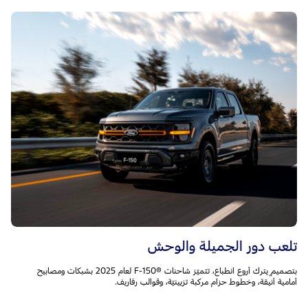
تلعب دور الجميلة والوحش
بتصميمٍ يترك أروع انطباع، تتميّز شاحنات F-150®‎ لعام 2025 بشبكات ومصابيح
أمامية أنيقة، وخطوط حزام مركبة تزيينيّة، وقوالب رفاريف.