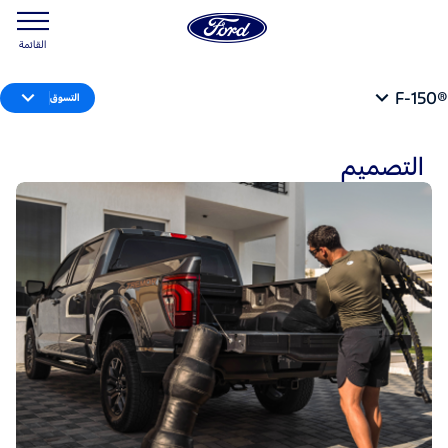
القائمة
®F-150
التسوق
التصميم