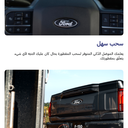
سحب سهل
يعلمك الموصّل الذّكي المتوفر لسحب المقطورة بحال كان عليك التنبّه لأي شيء
يتعلّق بمقطورتك.