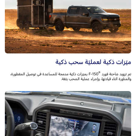
ميّزات ذكية لعمليّة سحب ذكية
®
تم تزويد شاحنة فورد F-150
‎ بميّزات ذكية مدمجة للمساعدة في توصيل المقطورة،
والمناورة أثناء قيادتها، وإجراء عملية السّحب بثقة.