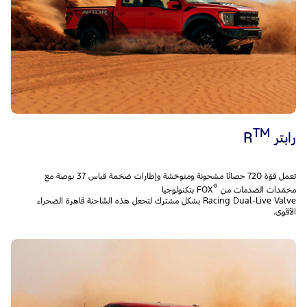
TM
رابتر R
تعمل قوّة 720 حصانًا مشحونة ومتوحّشة وإطارات ضخمة قياس 37 بوصة مع
®
مخمّدات الصّدمات من
FOX بتكنولوجيا
Racing Dual-Live Valve بشكل مشترك لتجعل هذه الشّاحنة قاهرة الصّحراء
الأقوى.