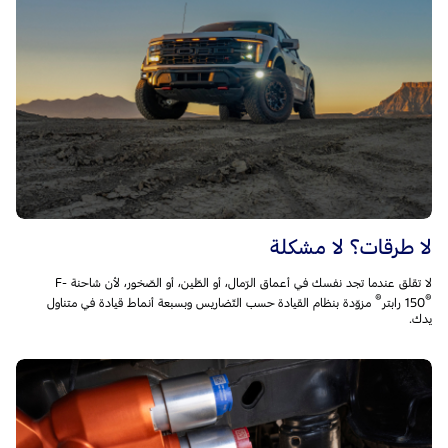
لا طرقات؟ لا مشكلة
لا تقلق عندما تجد نفسك في أعماق الرّمال، أو الطّين، أو الصّخور، لأن شاحنة F-
®
®
150
مزوّدة بنظام القيادة حسب التّضاريس وبسبعة أنماط قيادة في متناول
يدك.