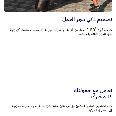
تصميم ذكي ينجز العمل
®‎
شاحنة فورد F-150
تحفة من الرّاحة، والقدرات، وبراعة التّصميم. صمّمت كلّ زاوية
منها لتعزيز الأناقة والعمليّة.
تعامل مع حمولتك
كالمحترف
باب الصّندوق الخلفي المدمج مع بابٍ يفتح جانبيًّا يتيح لك الوصول بسرعة وسهولة
إلى صندوق المركبة.