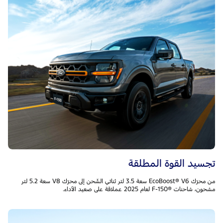
تجسيد القوة المطلقة
من محرّك EcoBoost® V6 سعة 3.5 لتر ثنائي الشّحن إلى محرّك V8 سعة 5.2 لتر
مشحون، شاحنات F-150®‎ لعام 2025 عملاقة على صعيد الأداء.