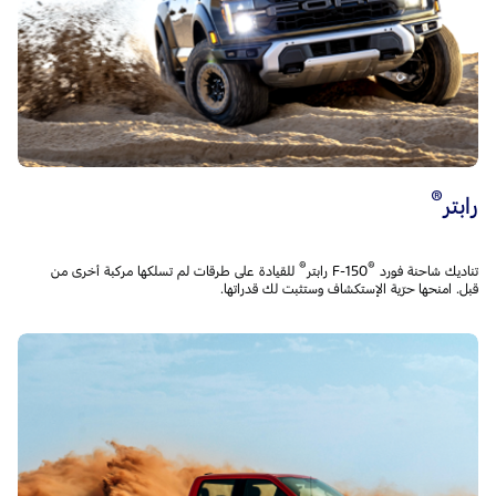
®
رابتر
®
®
تناديك شاحنة فورد F-150
للقيادة على طرقات لم تسلكها مركبة أخرى من
قبل. امنحها حرّية الإستكشاف وستثبت لك قدراتها.