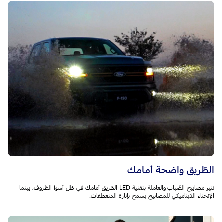
الطّريق واضحة أمامك
تنير مصابيح الضّباب والعاملة بتقنية LED الطّريق أمامك في ظل أسوأ الظروف، بينما
الإنحناء الدّيناميكي للمصابيح يسمح بإنارة المنعطفات.