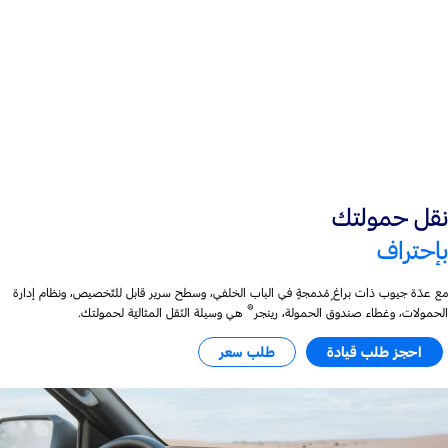
محرّك ديزل سعة 2.0 لتر
مشحون توربينيًّا
نقل حمولتك
بإحتراف
مع عدّة جيوب ذات براغٍ مُدمجةٍ في الباب الخلفي، وسطح سرير قابل للتّخصيص، ونظام إدارة
®
الحمولات، وغطاء صندوق الحمولة، رينجر
هي وسيلة النّقل المثاليّة لحمولتك.
احجز طلب قيادة
طلب سعر