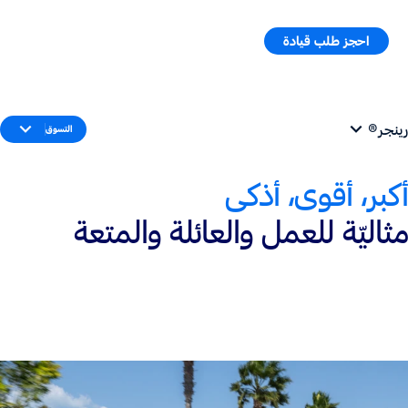
احجز طلب قيادة
طلب سعر
القائمة
رينجر®
التسوق
أكبر، أقوى، أذكى
مثاليّة للعمل والعائلة والمتعة