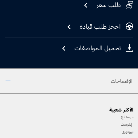
طلب سعر
احجز طلب قيادة
تحميل المواصفات
الإفصاحات
[1] يرجى دائمًا مراجعة دليل المالك قبل القيادة على الطّرقات الوعرة، ومعرفة طريقك ومدى صعوبة
الأكثر شعبية
المسارات، وإستخدام معدّات السّلامة المناسبة.
موستانج
[2] لن تتوفّر جميع ميّزات المركبة في جميع الأسواق. إتّصل بموزّع فورد المحلّي للحصول على أحدث
إيفرست
المعلومات حول الطّرازات في السّوق الخاص بك.
تيريتوري