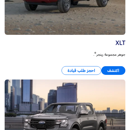
XLT
®
جوهر مجموعة رينجر
.
اكتشف
احجز طلب قيادة