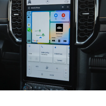
إتّصال سلس وذكيّ