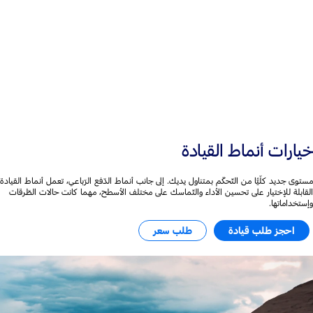
+50 ملم
العرض وقاعدة العجلات
خيارات أنماط القيادة
مستوى جديد كلّيًّا من التّحكّم بمتناول يديك. إلى جانب أنماط الدّفع الرّباعي، تعمل أنماط القيادة
القابلة للإختيار على تحسين الأداء والتّماسك على مختلف الأسطح، مهما كانت حالات الطّرقات
وإستخداماتها.
احجز طلب قيادة
طلب سعر