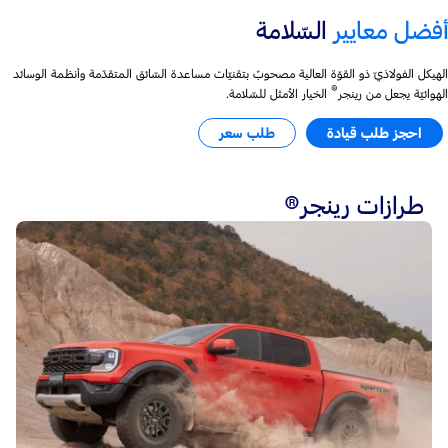
أفضل معايير
السّلامة
الهيكل الفولاذيّ ذو القوّة العالية مصحوبٌ بتقنيّات مساعدة السّائق المتقدّمة وأنظمة الوسائد
®
الهوائيّة يجعل من رينجر
الخيار الأمثل للسّلامة.
احجز طلب قيادة
طلب سعر
طرازات رينجر®