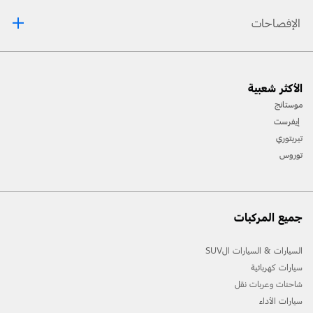
الإفصاحات
[1] يرجى دائمًا مراجعة دليل المالك قبل القيادة على الطّرقات الوعرة، ومعرفة طريقك ومدى صعوبة
الأكثر شعبية
المسارات، وإستخدام معدّات السّلامة المناسبة.
موستانج
[2] لن تتوفّر جميع ميّزات المركبة في جميع الأسواق. إتّصل بموزّع فورد المحلّي للحصول على أحدث
إيفرست
المعلومات حول الطّرازات في السّوق الخاص بك.
تيريتوري
توروس
جميع المركبات
السيارات & السيارات الSUV
سيارات كهربائية
شاحنات وعربات نقل
سيارات الأداء