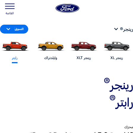
القائمة
رينجر®
التسوق
رينجر XL
رينجر XLT
وايلدتراك
رابتر
®
رينجر
®
رابتر
محرّك