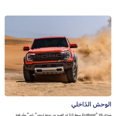
الوحش الدّاخلي
®
®
®
محرّك EcoBoost
V6 بسعة 3.0 لتر الفريد من نوعه لرينجر
رابتر
يولّد قوّة