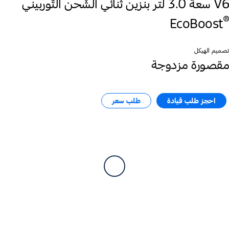
V6 سعة 3.0 لتر بنزين ثنائي الشّحن التّوربيني
®
EcoBoost
تصميم الهيكل
مقصورة مزدوجة
احجز طلب قيادة
طلب سعر​