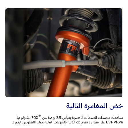
خض المغامرة التّالية
™
تساعدك مخمّدات الصّدمات الحصريّة بقياس 2.5 بوصة من
FOX بتكنولوجيا
Live Valve على مطاردة مغامرتك التّالية بالسّرعات العالية وعلى التّضاريس الوعرة.