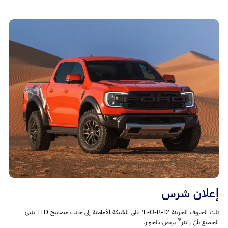
إعلان شرس
تلك الحروف الجريئة 'F-O-R-D' على الشّبكة الأماميّة إلى جانب مصابيح LED تنبئ
®
الجميع بأنّ رابتر
يربض بالجوار.