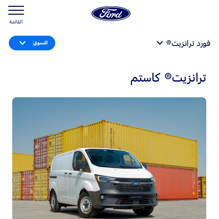
القائمة
فورد ترانزيت®
التسوق
ترانزيت® كاستم