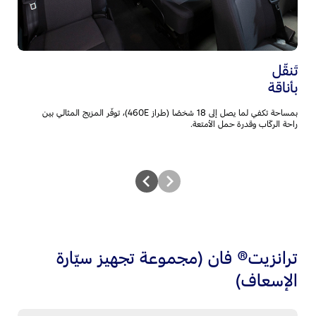
إس
مقع
تَنقّل
بأناقة
بمساحة تكفي لما يصل إلى 18 شخصًا (طراز 460E)، توفّر المزيج المثالي بين
راحة الركّاب وقدرة حمل الأمتعة.
ترانزيت® فان (مجموعة تجهيز سيّارة
الإسعاف)