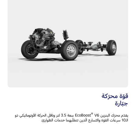
نظ
4
يجم
سل
Auto، والتّعرّف على ال
ال
قوّة محرّكة
جبّارة
®
يقدّم محرّك البنزين EcoBoost
V6 سعة 3.5 لتر وناقل الحركة الأوتوماتيكي ذو
الـ10 سرعات القوّة والتّسارع الّذين تتطلّبهما خدمات الطّوارئ.