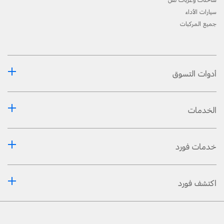
القيادة الآمنة. راجع دليل المالك للإطّلاع على التّفاصيل والقيود.
سيارات الأداء
[6] ميزة إختياريّة تعتمد على الإصدار.
جميع المركبات
®
®
[7] يتوفّر نظام مساعدة التّوصيل في طرازات ترانزيت
كارغو فان وترانزيت
فان المزوّدة بناقل حركة
أوتوماتيكي.
أدوات التسوق
الخدمات
خدمات فورد
اكتشف فورد