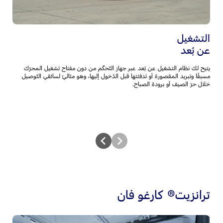
التشغيل
ب
عن بُعد
أ
يتيح لك نظام التشغيل عن بُعد عبر جهاز التّحكّم من دون مفتاح تشغيل المحرّك
يو
مسبقًا وتبريد المقصورة أو تدفئتها قبل الدّخول إليها، وهو مثاليّ لسائقي التّوصيل
أم
خلال حرّ الصيف أو برودة الصباح.
ال
ترانزيت® كارغو فان