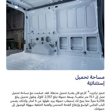
م
ال
تر
وا
يم
مساحة تحميل
إستثنائيّة
®
تتميّز ترانزيت
كارغو فان بقدرة تحميل مذهلة. فقد صُمِّمت مع مساحة تحميل
تصل إلى 15.1 متر مكعب1، وسعة حمولة تبلغ 2,357 كلغ2، وطول تحميل يبلغ
4,256 مم3 ممّا يتيح لك إستيعاب حمولة يزيد طولها عن 4 أمتار. وكذلك، يضمن
الباب الجانبي الواسع وإرتفاع الفتحة المحسّن والعتبة الخلفيّة سهولة الوصول إلى
حمولتك.