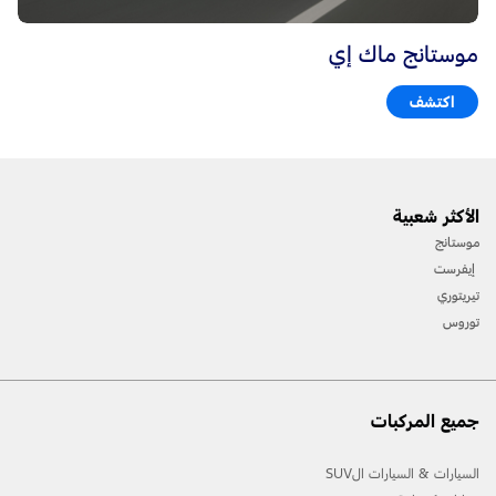
موستانج ماك إي
اكتشف
الأكثر شعبية
موستانج
إيفرست
تيريتوري
توروس
جميع المركبات
السيارات & السيارات الSUV