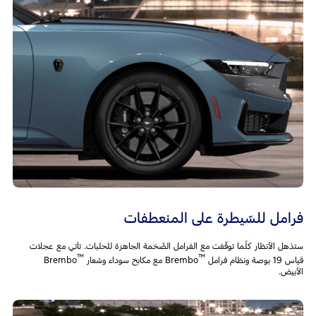
فرامل للسّيطرة على المنعطفات
ستذهل الأنظار كلّما توقّفت مع الفرامل الضّخمة الجاهزة للحلبات. تأتي مع عجلات
™
™
قياس 19 بوصة ونظام فرامل
Brembo مع مكابح سوداء وشعار
Brembo
الأبيض.