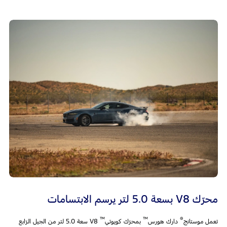
محرّك V8 بسعة 5.0 لتر يرسم الابتسامات
™
™
®
تعمل موستانج
دارك هورس
بمحرّك كويوتي
V8 سعة 5.0 لتر من الجيل الرّابع