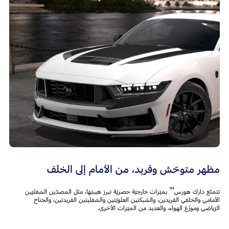
مظهر متوحّش وفريد، من الأمام إلى الخلف
™
تتمتّع دارك هورس
بميّزات خارجيّة حصريّة تبرز هيبتها، مثل المصدّين السّفليّين
الأمامي والخلفي الفريدين، والشبكتين العلويّتين والسّفليتين الفريدتين، والجناح
الرّياضي وموزّع الهواء، والعديد من الميّزات الأخرى.