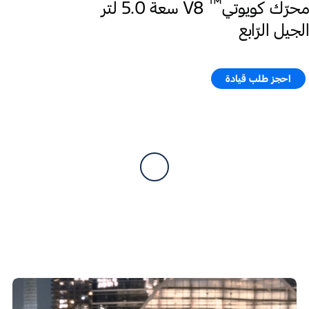
™
محرّك كويوتي
V8 سعة 5.0 لتر
الجيل الرّابع
احجز طلب قيادة​