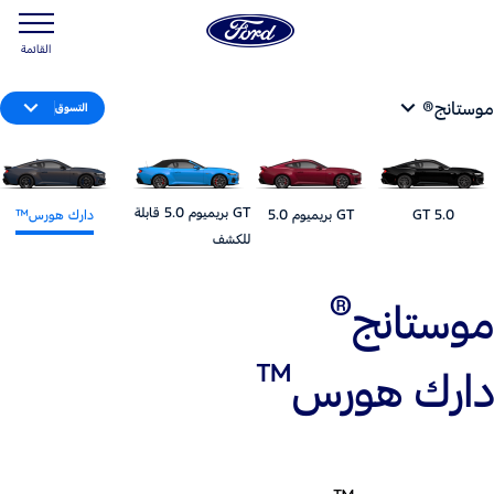
القائمة
موستانج®
التسوق
GT بريميوم 5.0 قابلة
5.0 GT
GT بريميوم 5.0
دارك هورس™
للكشف
®
موستانج
™
دارك هورس