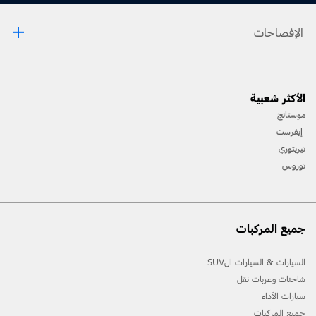
الإفصاحات
[1] يرجى دائمًا مراجعة دليل المالك قبل القيادة على الطّرقات الوعرة، ومعرفة طريقك ومدى صعوبة
الأكثر شعبية
المسارات، واستخدام معدّات السّلامة المناسبة.
موستانج
[2] لن تتوفّر جميع ميّزات المركبة في جميع الأسواق. اتّصل بموزّع فورد المحلّي للحصول على أحدث
إيفرست
المعلومات حول الطّرازات في السّوق الخاص بك.
تيريتوري
توروس
جميع المركبات
السيارات & السيارات الSUV
شاحنات وعربات نقل
سيارات الأداء
جميع المركبات