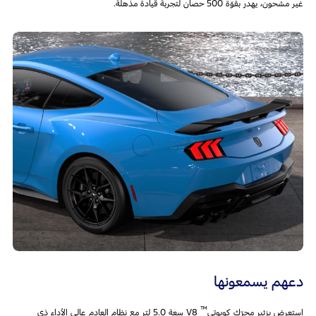
غير مشحون، يهدر بقوّة 500 حصان لتجربة قيادة مذهلة.
دعهم يسمعونها
™
استعرض بزئير محرّك كويوتي
V8 سعة 5.0 لتر مع نظام العادم عالي الأداء ذي