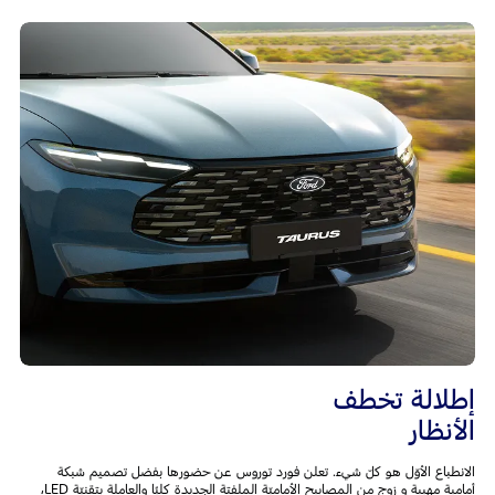
إطلالة تخطف
الأنظار
الانطباع الأوّل هو كلّ شيء. تعلن فورد توروس عن حضورها بفضل تصميم شبكة
أمامية مهيبة و زوج من المصابيح الأماميّة الملفتة الجديدة كليًا والعاملة بتقنيّة LED،