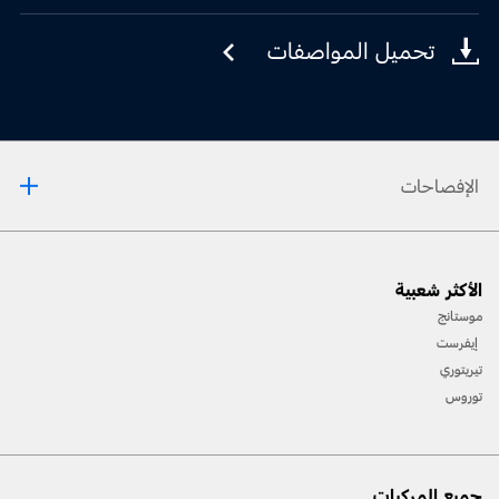
تحميل المواصفات
الإفصاحات
[1] يرجى دائمًا مراجعة دليل المالك قبل القيادة على الطّرقات الوعرة، ومعرفة طريقك ومدى صعوبة
الأكثر شعبية
المسارات، واستخدام معدّات السّلامة المناسبة.
موستانج
[2] لن تتوفّر جميع ميّزات المركبة في جميع الأسواق. اتّصل بموزّع فورد المحلّي للحصول على أحدث
إيفرست
المعلومات حول الطّرازات في السّوق الخاص بك.
تيريتوري
توروس
جميع المركبات