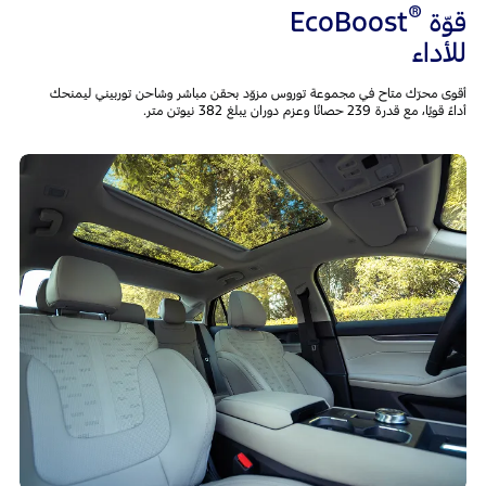
®
قوّة
EcoBoost
للأداء
أقوى محرّك متاح في مجموعة توروس مزوّد بحقن مباشر وشاحن توربيني ليمنحك
أداءً قويًا، مع قدرة 239 حصانًا وعزم دوران يبلغ 382 نيوتن متر.