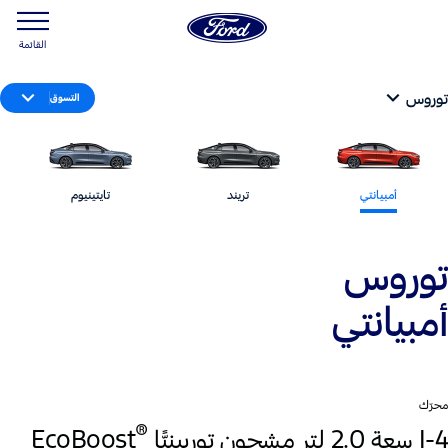
القائمة
توروس
التسوق
أمبيانتي
تريند
تايتينيوم
توروس
أمبيانتي
محرّك
®
I-4 سعة 2.0 لتر مشحون توربينيًّا
EcoBoost