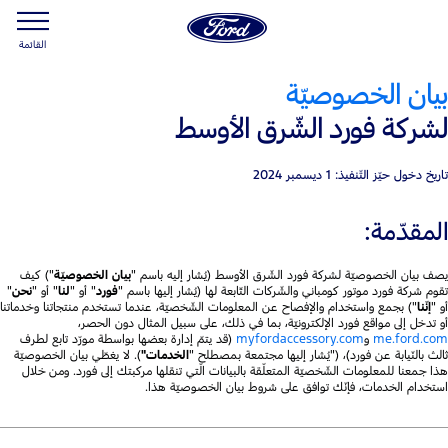
القائمة
بيان الخصوصيّة
لشركة فورد الشّرق الأوسط
تاريخ دخول حيّز التّنفيذ: 1 ديسمبر 2024
المقدّمة:
يصف بيان الخصوصيّة لشركة فورد الشّرق الأوسط (يُشار إليه باسم "
بيان الخصوصيّة
") كيف
تقوم شركة فورد موتور كومباني والشّركات التّابعة لها (يُشار إليها باسم "
فورد
" أو "
لنا
" أو "
نحن
"
أو "
إنّنا
") بجمع واستخدام والإفصاح عن المعلومات الشّخصيّة، عندما تستخدم منتجاتنا وخدماتنا
أو تدخل إلى مواقع فورد الإلكترونيّة، بما في ذلك، على سبيل المثال دون الحصر،
me.ford.com
و
myfordaccessory.com
(قد يتمّ إدارة بعضها بواسطة مورّد تابع لطرف
ثالث بالنّيابة عن فورد)، ("يُشار إليها مجتمعة بمصطلح "
الخدمات"
). لا يغطّي بيان الخصوصيّة
هذا جمعنا للمعلومات الشّخصيّة المتعلّقة بالبيانات الّتي تنقلها مركبتك إلى فورد. ومن خلال
استخدام الخدمات، فإنّك توافق على شروط بيان الخصوصيّة هذا.