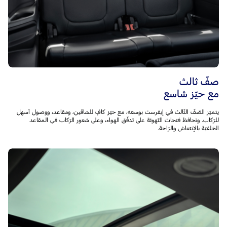
صفّ ثالث
مع حيّز شاسع
يتميّز الصّفّ الثّالث في إيفرست بوسعه، مع حيّز كافٍ للسّاقين، ومقاعد، ووصول أسهل
للرّكاب. وتحافظ فتحات التّهوئة على تدفّق الهواء، وعلى شعور الرّكاب في المقاعد
الخلفيّة بالإنتعاش والرّاحة.