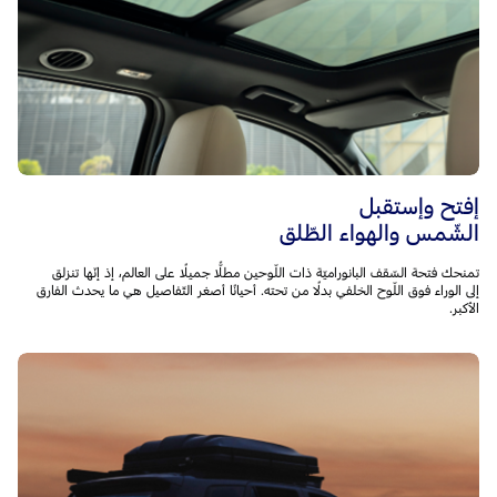
إفتح وإستقبل
الشّمس والهواء الطّلق
تمنحك فتحة السّقف البانوراميّة ذات اللّوحين مطلًّا جميلًا على العالم، إذ إنّها تنزلق
إلى الوراء فوق اللّوح الخلفي بدلًا من تحته. أحيانًا أصغر التّفاصيل هي ما يحدث الفارق
الأكبر.