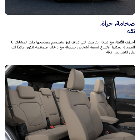
ضخامة، جرأة،
ثقة
أخطف الأنظار مع شبكة إيفرست الّتي تُعرَف فورًا وتصميم مصابيحها ذات المشابك C
المميّزة. يمكنها الإتّساع لسبعة أشخاص بسهولة مع داخليّة مصمّمة لتكون ملاذًا لك
على التّضاريس كافّة.