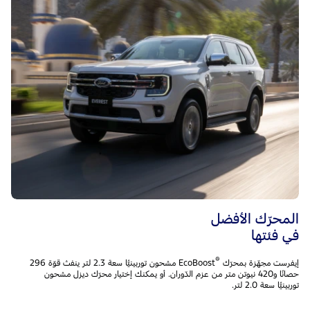
المحرّك الأفضل
في فئتها
®
إيفرست مجهّزة بمحرّك
EcoBoost مشحون توربينيًّا سعة 2.3 لتر ينفث قوّة 296
حصانًا و420 نيوتن متر من عزم الدّوران. أو يمكنك إختيار محرّك ديزل مشحون
توربينيًّا سعة 2.0 لتر.