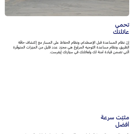
تحمي
عائلتك
إنّ نظام المساعدة قبل الإصطدام، ونظام الحفاظ على المسار مع إكتشاف حافّة
الطّريق، ونظام مساعدة التّوجيه المراوغ هي مجرّد عدد قليل من الميّزات المتوفّرة
الّتي تضمن قيادة آمنة لك ولعائلتك في سيّارتك إيفرست.
مثبّت سرعة
أفضل