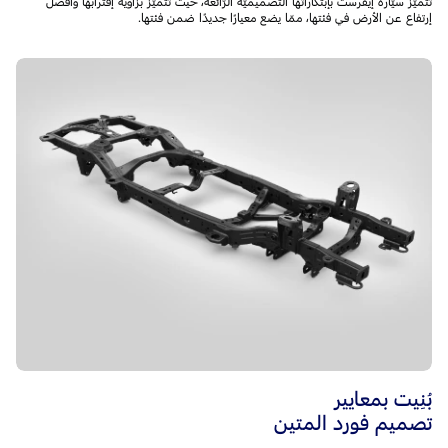
تتميّز سيّارة إيفرست بإبتكاراتها التّصميميّة الرّائعة، حيث تتميّز بزاوية إقترابها وأفضل
إرتفاع عن الأرض في فئتها، ممّا يضع معيارًا جديدًا ضمن فئتها.
بُنِيت بمعايير
تصميم فورد المتين