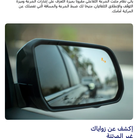
يأتي نظام مثبّت السّرعة التّفاعلي مقرونًا بميزة التّعرّف على إشارات السّرعة وميزة
التّوّقّف والإنطلاق التّلقائيّان، متيحًا لك ضبط السّرعة والمسافة الّتي تفصلك عن
المركبة أمامك.
إكشف عن زواياك
غير المرئيّة