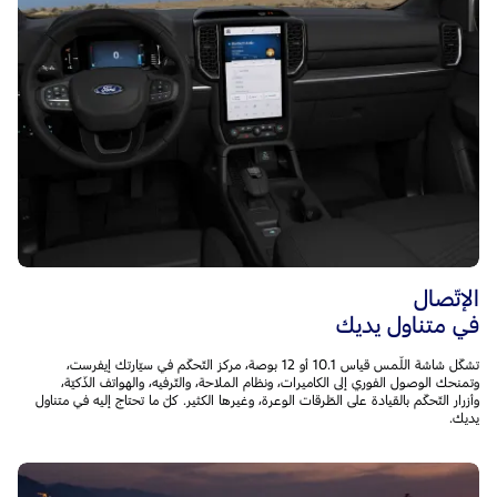
الإتّصال
في متناول يديك
تشكّل شاشة اللّمس قياس 10.1 أو 12 بوصة، مركز التّحكّم في سيّارتك إيفرست،
وتمنحك الوصول الفوري إلى الكاميرات، ونظام الملاحة، والتّرفيه، والهواتف الذّكيّة،
وأزرار التّحكّم بالقيادة على الطّرقات الوعرة، وغيرها الكثير. كلّ ما تحتاج إليه في متناول
يديك.