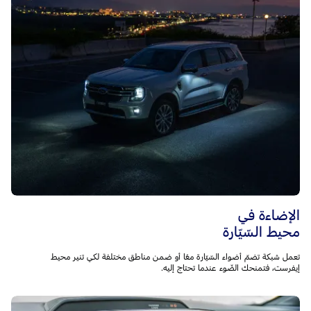
الإضاءة في
محيط السّيّارة
تعمل شبكة تضمّ أضواء السّيّارة معًا أو ضمن مناطق مختلفة لكي تنير محيط
إيفرست، فتمنحك الضّوء عندما تحتاج إليه.