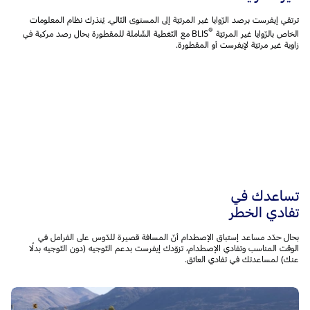
ترتقي إيفرست برصد الزّوايا غير المرئيّة إلى المستوى التّالي. يُنذرك نظام المعلومات
®‎
الخاص بالزّوايا غير المرئيّة BLIS
مع التّغطية الشّاملة للمقطورة بحال رصد مركبة في
زاوية غير مرئيّة لإيفرست أو المقطورة.
تساعدك في
تفادي الخطر
بحال حدّد مساعد إستباق الإصطدام أنّ المسافة قصيرة للدّوس على الفرامل في
الوقت المناسب وتفادي الإصطدام، تزوّدك إيفرست بدعم التّوجيه (دون التّوجيه بدلًا
عنك) لمساعدتك في تفادي العائق.