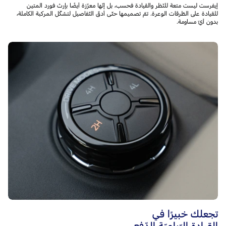
إيفرست ليست متعة للنّظر والقيادة فحسب، بل إنّها معزّزة أيضًا بإرث فورد المتين
للقيادة على الطّرقات الوعرة. تمّ تصميمها حتّى أدقّ التّفاصيل لتشكّل المركبة الكاملة،
بدون أيّ مساومة.
تجعلك خبيرًا في
القيادة الرّباعيّة الدّفع