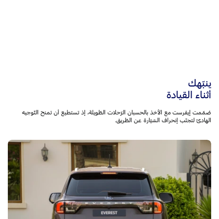
ينبّهك
أثناء القيادة
صُمّمت إيفرست مع الأخذ بالحسبان الرّحلات الطّويلة، إذ تستطيع أن تمنح التّوجيه
الهادئ لتجنّب إنحراف السّيّارة عن الطّريق.