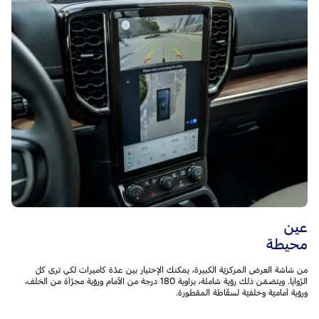
عين
محيطة
من شاشة العرض المركزيّة الكبيرة، يمكنك الإختيار بين عدّة كاميرات لكي ترى كلّ
الزّوايا. ويتضمّن ذلك رؤية شاملة، بزاوية 180 درجة من الأمام ورؤية مجزّأة من الخلف،
ورؤية أماميّة وخلفيّة لسقّاطة المقطورة.