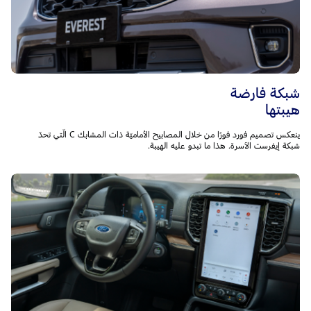
شبكة فارضة
هيبتها
ينعكس تصميم فورد فورًا من خلال المصابيح الأماميّة ذات المشابك C الّتي تحدّ
شبكة إيفرست الآسرة. هذا ما تبدو عليه الهيبة.