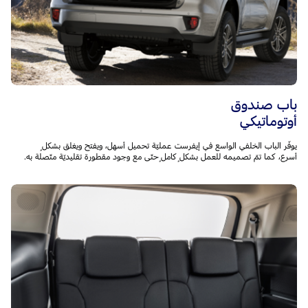
باب صندوق
أوتوماتيكي
يوفّر الباب الخلفي الواسع في إيفرست عمليّة تحميل أسهل، ويفتح ويغلق بشكلٍ
أسرع، كما تمّ تصميمه للعمل بشكلٍ كاملٍ حتّى مع وجود مقطورة تقليديّة متّصلة به.