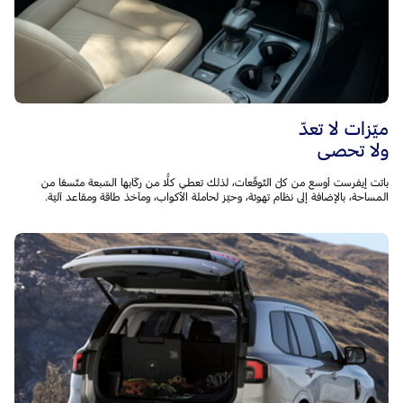
ميّزات لا تعدّ
ولا تحصى
باتت إيفرست أوسع من كلّ التّوقّعات، لذلك تعطي كلًّا من ركّابها السّبعة متّسعًا من
المساحة، بالإضافة إلى نظام تهوئة، وحيّز لحاملة الأكواب، ومآخذ طاقة ومقاعد آليّة.