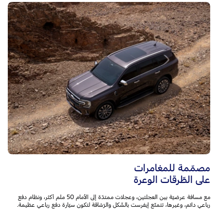
مصمّمة للمغامرات
على الطّرقات الوعرة
مع مسافة عرضيّة بين العجلتين، وعجلات ممتدّة إلى الأمام 50 ملم أكثر، ونظام دفع
رباعي دائم، وغيرها، تتمتّع إيفرست بالشّكل والرّشاقة لتكون سيّارة دفع رباعي عظيمة.