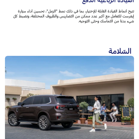
تتيح أنماط القيادة القابلة للإختيار، بما في ذلك نمط "الرّمل"، تحسين أداء سيّارة
إيفرست للتّعامل مع أكبر عدد ممكن من التّضاريس والظّروف المختلفة، وتضبط كلّ
شيء بدءًا من التّماسك وحتّى التّوجيه.
السّلامة