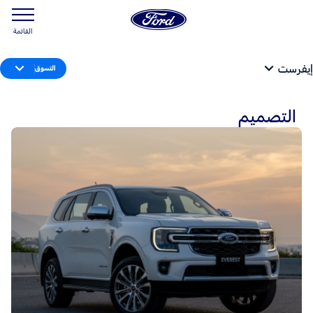
القائمة
إيفرست
التسوق
التصميم