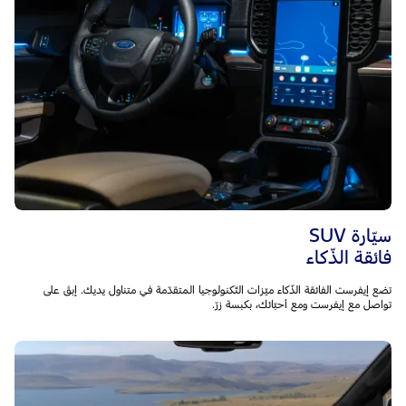
سيّارة SUV
فائقة الذّكاء
تضع إيفرست الفائقة الذّكاء ميّزات التّكنولوجيا المتقدّمة في متناول يديك. إبقَ على
تواصل مع إيفرست ومع أحبّائك، بكبسة زرّ.