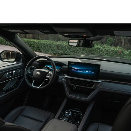
محرّك I-4 سعة 2.3 لتر
®
EcoBoost