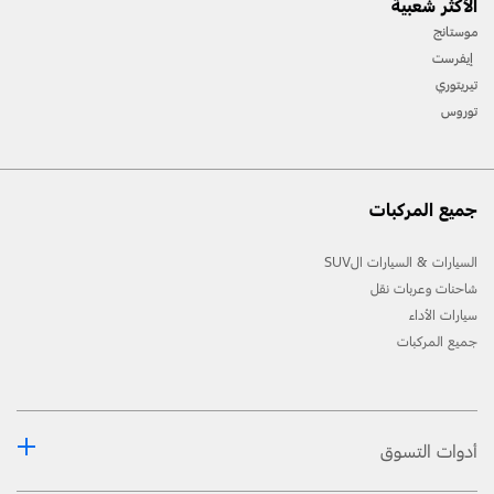
الأكثر شعبية
المسارات، واستخدام معدّات السّلامة المناسبة.
موستانج
[2] لن تتوفّر جميع ميّزات المركبة في جميع الأسواق. اتّصل بموزّع فورد المحلّي للحصول على أحدث
إيفرست
المعلومات حول الطّرازات في السّوق الخاص بك.
تيريتوري
توروس
جميع المركبات
السيارات & السيارات الSUV
شاحنات وعربات نقل
سيارات الأداء
جميع المركبات
أدوات التسوق