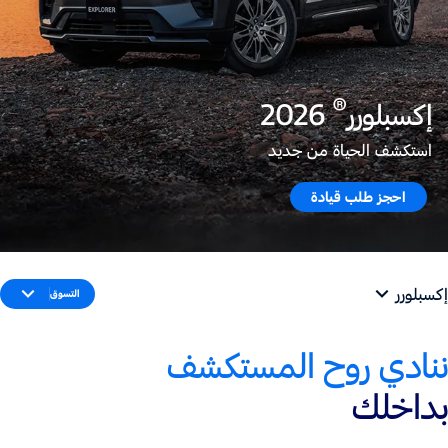
®
إكسبلورر
2026
استكشف الحياة من جديد
احجز طلب قيادة
إكسبلورر
التسوق
ننادي روح المستكشف
بداخلك