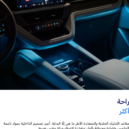
راحة
أكثر
مقاعد التّدليك الجلديّة والمتعدّدة الأطر ما هي إلّا البداية. أُعيد تصميم الدّاخلية بمواد ناعمة
الملمس وإضاءة محيطيّة بألوان متعدّدة لإضفاء مزاجٍ مؤنسٍ ومريحٍ.