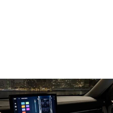
شاشة لمس أفقيّة قياس 13.2 بوصة مع تطبيقات
Google المدمجة
لوحة قيادة رقميّة قياس 12.3 بوصة‎‎‎
®‎
نظام فورد Co-Pilot360