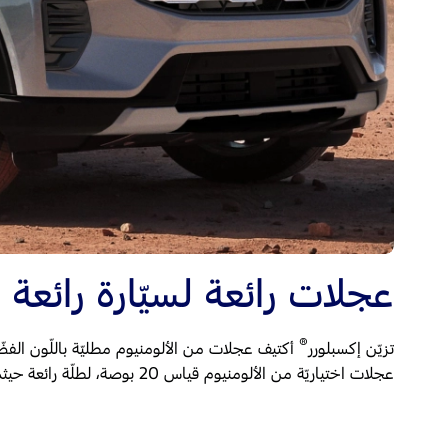
عجلات رائعة لسيّارة رائعة
®
تزيّن إكسبلورر
عجلات اختياريّة من الألومنيوم قياس 20 بوصة، لطلّة رائعة حيثما ذهبت.