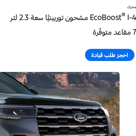
محرّك
®
‎ I-4 مشحون توربينيًّا سعة 2.3 لتر
EcoBoost
7 مقاعد متوفّرة
احجز طلب قيادة​