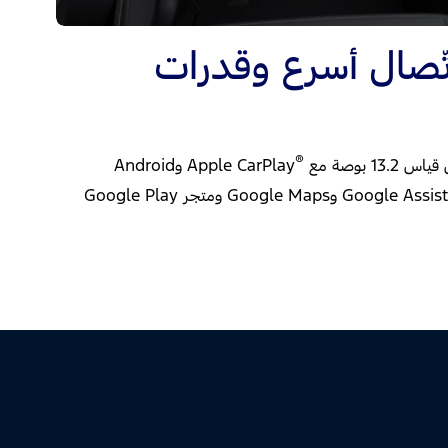
ّصال أسرع وقدرات
®
Apple CarPl
‎ وAndroid
‎ اللاسلكيَّين، إضافةً إلى Google Assistant وGoogle Maps ومتجر Google Play