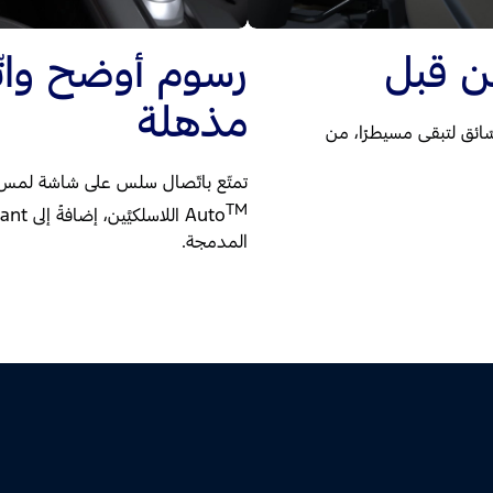
ن قبل
رسوم أوضح وات
مذهلة
ة السّائق لتبقى مسيطرًا، من
تمتّع باتّصال سلس على شاشة لمس قياس 13.2 بوصة مع ay
TM
Auto
المدمجة.