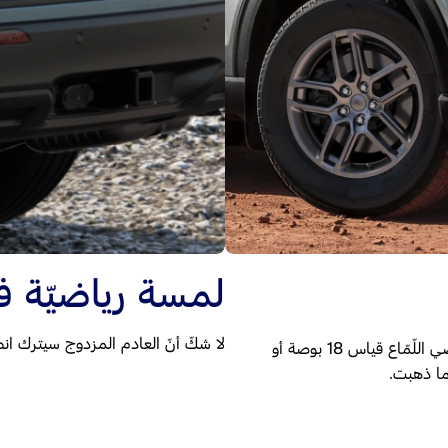
لمسة رياضيّة في
لا شكّ أنّ العادم المزدوج سيترك انط
أكتيف عجلات من الألومنيوم مطليّة باللّون الفضّي اللّمّاع قياس 18 بوصة أو