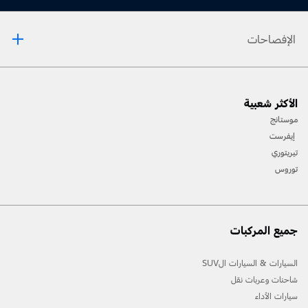
الإفصاحات
[1] يرجى دائماً مراجعة دليل المالك قبل القيادة على الطرقات الوعرة، ومعرفة طريقك ومدى صعوبة
الأكثر شعبية
المسارات، واستخدام معدات السلامة المناسبة.
موستانج
[2] لن تتوفّر جميع ميّزات المركبة في جميع الأسواق. اتصل بموزّع فورد المحلي للحصول على أحدث
إيفرست
المعلومات حول الطرازات في السوق الخاص بك.
تيريتوري
توروس
جميع المركبات
السيارات & السيارات الSUV
شاحنات وعربات نقل
سيارات الأداء