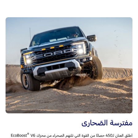
مفترسة الصّحارى
®
أطلق العنان لـ450 حصانًا من القوة التي تلتهم الصحراء من محرّك EcoBoost
‎V6