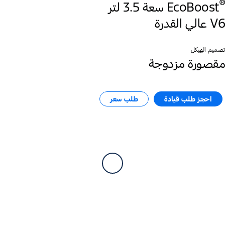
®
EcoBoost
V6 عالي القدرة
تصميم الهيكل
مقصورة مزدوجة
احجز طلب قيادة
طلب سعر