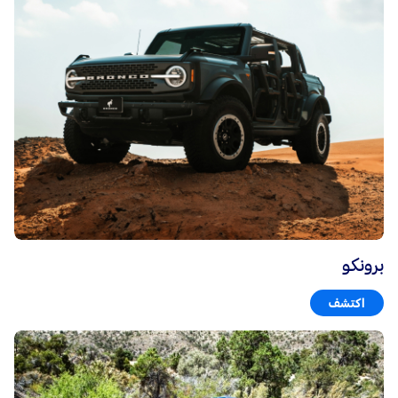
برونكو
اكتشف