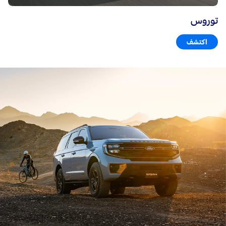
توروس
اكتشف