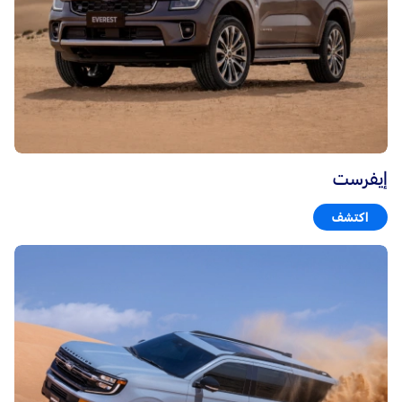
إيفرست
اكتشف