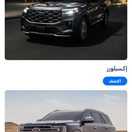
إكسبلورر
اكتشف