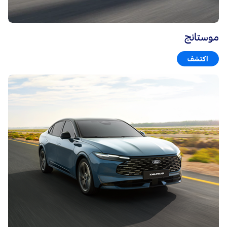
موستانج
اكتشف