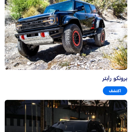
برونكو رابتر
اكتشف