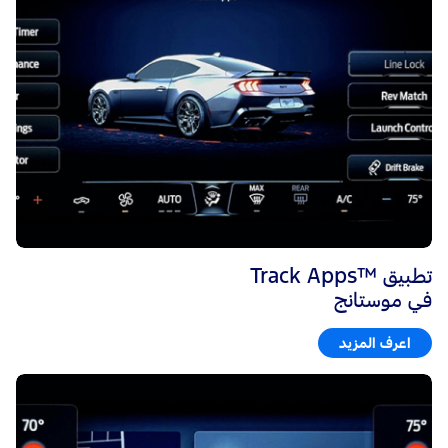
تطبيق ™Track Apps
في موستانج
اعرف المزيد