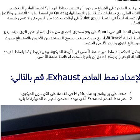
هل تريد المغادرة في الصّباح من دون أن تتسبّب بإيقاظ الجيران؟ اضبط العادم المخصّص
للأداء العالي مع صمّامات نشطة على النّمط الهادئ Quiet ثمّ اضغط على زرّ التّشغيل. والأفضل
أن تضبطه ليبدأ في النّمط الهادئ Quiet في أوقات محدّدة من اليوم حتّى لا تنسى ضبطه
لاحقًا.
يعمل النّمط الرّياضي Sport على رفع مستوى التّحدي من خلال إصدار هدير أقوى، بينما يعزّز
1
نمط الحلبة Track
‏ الأداء مع صوت صاخب يسمح للمستخدمين الآخرين بالاستمتاع بصوت
موستانج القوي والهادر لأقصى الحدود.
يمكن التّحكّم بالأنماط عبر شاشة اللّمس في اللّوحة المركزيّة. وهي ترتبط أيضًا بأنماط القيادة
القابلة للإختيار، وبوسع السّائق أن يلغيها باستخدام قائمة شاشة اللّمس.
لإعداد نمط العادم Exhaust، قم بالتّالي:
اضغط على زرّ برنامج MyMustang في القائمة على الكونسول المركزي.
اختر نمط العادم Exhaust الّذي تريده. تتضمّن الخيارات المتوفّرة ما يلي: