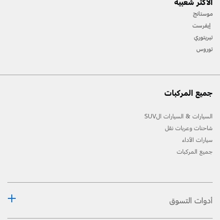
الأكثر شعبية
والأنظمة المحليّة. من واجب السّائق تشغيل المركبة بطريقة تمتثل للمتطلّبات المحليّة. استخدم إعداد
العادم في نمط الحلبة فقط على حلبات المنافسة أو مسار الطّرقات الوعرة حيث يكون الضّجيج
موستانج
الخارجي الصّادر عن المركبة مقبولًا.
إيفرست
تيريتوري
توروس
جميع المركبات
السيارات & السيارات الSUV
شاحنات وعربات نقل
سيارات الأداء
جميع المركبات
أدوات التسوق