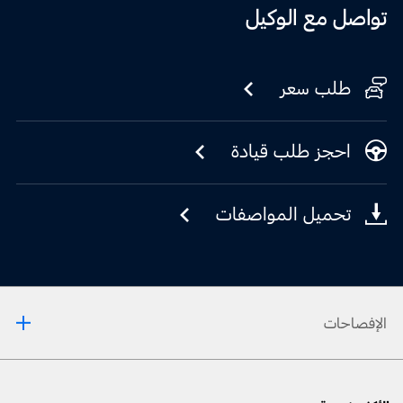
تواصل مع الوكيل
طلب سعر
احجز طلب قيادة
تحميل المواصفات
الإفصاحات
[1] إنّ إعداد العادم في نمط الحلبة Track هو مخصّص للإستخدام فقط على الحلبات وليس على
الطّرقات العامة. إنّ استخدام هذا الإعداد يؤدّي إلى زيادة الضّجيج الخارجي، ما قد لا يتوافق مع القوانين