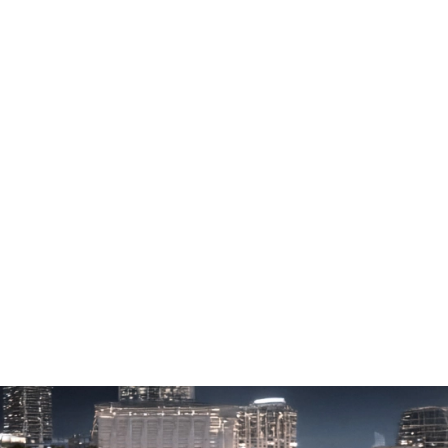
النّمط الهادئ Quiet
يخفّض مستوى صوت العادم.
النّمط العادي Normal
الإعداد الأصلي.
النّمط الرّياضي Sport
يرفع مستوى صوت العادم.
نمط الحلبة Track
أعلى مستوى لصوت العادم.