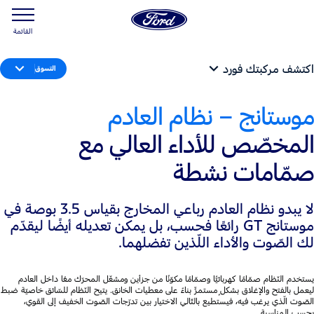
القائمة
اكتشف مركبتك فورد
التسوق
موستانج – نظام العادم
المخصّص للأداء العالي مع
صمّامات نشطة
لا يبدو نظام العادم رباعي المخارج بقياس 3.5 بوصة في
موستانج GT رائعًا فحسب، بل يمكن تعديله أيضًا ليقدّم
لك الصّوت والأداء اللّذين تفضلهما.
يستخدم النّظام صمّامًا كهربائيًّا وصمّامًا مكوّنًا من جزأين ومشغّل المحرّك معًا داخل العادم
ليعمل بالفتح والإغلاق بشكلٍ مستمرٍّ بناءً على معطيات الخانق. يتيح النّظام للسّائق خاصيّة ضبط
الصّوت الّذي يرغب فيه، فيستطيع بالتّالي الاختيار بين تدرّجات الصّوت الخفيف إلى القوي،
بحسب المناسبة.