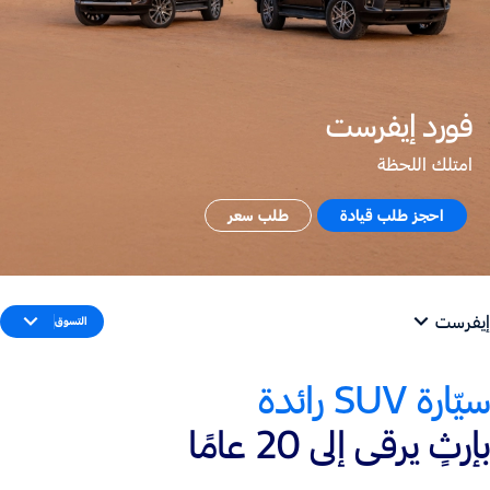
فورد إيفرست
امتلك اللحظة
احجز طلب قيادة
طلب سعر
إيفرست
التسوق
سيّارة SUV رائدة
بإرثٍ يرقى إلى 20 عامًا