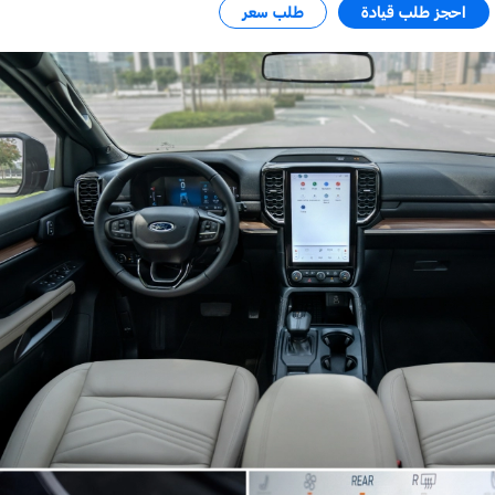
احجز طلب قيادة
طلب سعر