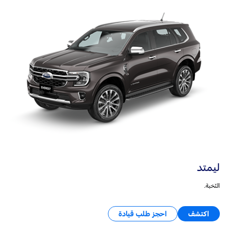
ليمتد
النّخبة.
اكتشف
احجز طلب قيادة