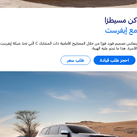
كن مسيطرًا
مع إيفرست
ينعكس تصميم فورد فورًا من خلال المصابيح الأماميّة ذات المشابك C الّتي تحدّ شبكة إيفرست
الآسرة. هذا ما تبدو عليه الهيبة.
احجز طلب قيادة
طلب سعر