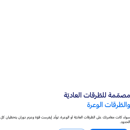
محرّك I-4 سعة 2.3 لتر‎
®
EcoBoost مشحون توربينيًّا
محرّك سعة 2.0 لتر
ديزل مشحون توربينيًّا
مصمّمة للطّرقات العاديّة
والطّرقات الوعرة
سواء كانت مغامرتك على الطّرقات العاديّة أو الوعرة، تولّد إيفرست قوّة وعزم دوران يتخطّيان كلّ
الحدود.