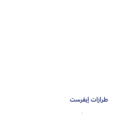
قياس 8 بوصات
شاشة لمس
قياس 10.1 أو 12 بوصة
كاميرا
بزاوية 360 درجة
®
Apple CarPlay
™
Android Auto
®
نظام فورد Co-Pilot360
طرازات إيفرست