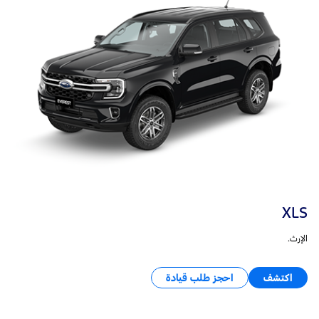
XLS
الإرث.
اكتشف
احجز طلب قيادة