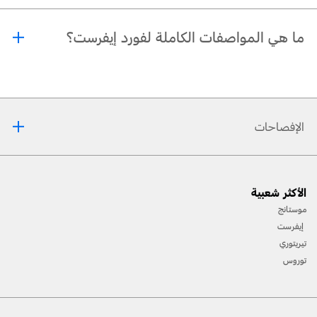
نعم، يمكنك الحجز مباشرة عبر صفحة تجربة القيادة الخاصّة بإيفرست.
ما هي المواصفات الكاملة لفورد إيفرست؟
جميع المواصفات، بما في ذلك الفئات، الأبعاد، والمزايا، متوفّرة في قسم المواصفات،
ويمكنك أيضًا تنزيلها مباشرة من الموقع.
الإفصاحات
[1] يرجى دائمًا مراجعة دليل المالك قبل القيادة على الطّرقات الوعرة، ومعرفة طريقك ومدى صعوبة
الأكثر شعبية
المسارات، وإستخدام معدّات السّلامة المناسبة.
موستانج
[2] لن تتوفّر جميع ميّزات المركبة في جميع الأسواق. إتّصل بموزّع فورد المحلّي للحصول على أحدث
إيفرست
المعلومات حول الطّرازات في السّوق الخاص بك.
تيريتوري
توروس