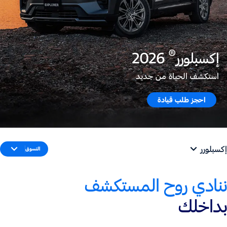
®
إكسبلورر
2026
استكشف الحياة من جديد
احجز طلب قيادة
إكسبلورر
التسوق
ننادي روح المستكشف
بداخلك