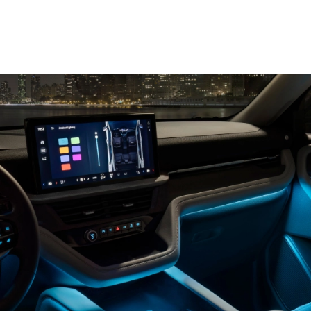
لوحة قيادة رقميّة قياس 12.3 بوصة‎‎‎
®‎
نظام فورد Co-Pilot360