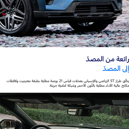
رائعة من المصدّ
إلى المصدّ
يتألّق طراز ST الرّياضي والإنسيابي بعجلات قياس 21 بوصة مطليّة بطبقة مغنيتيت ولاقطات
مكابح عالية الأداء مطليّة باللّون الأحمر وشبكة أماميّة جريئة.