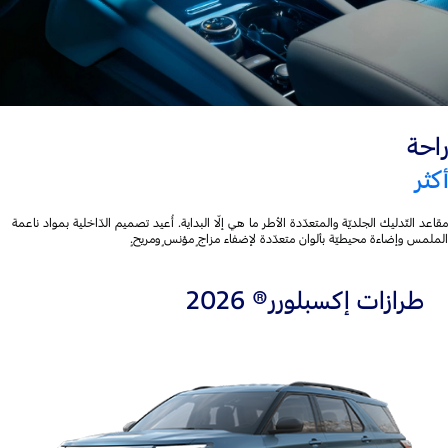
راحة
أكثر
مقاعد التّدليك الجلديّة والمتعدّدة الأطر ما هي إلّا البداية. أُعيد تصميم الدّاخلية بمواد ناعمة
الملمس وإضاءة محيطيّة بألوان متعدّدة لإضفاء مزاجٍ مؤنسٍ ومريحٍ.
طرازات إكسبلورر® 2026