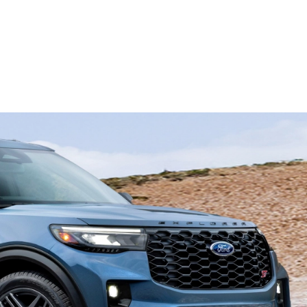
محرّك V6 سعة 3.0 لتر
®
EcoBoost
محرّك I-4 سعة 2.3 لتر
®
EcoBoost