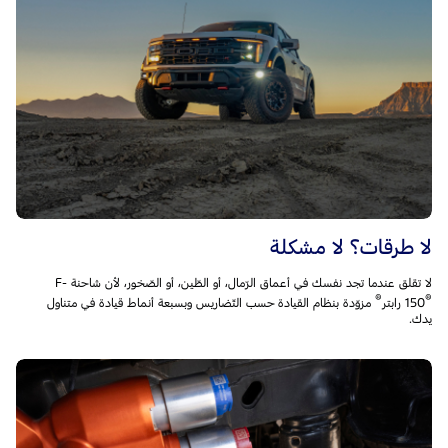
لا طرقات؟ لا مشكلة
لا تقلق عندما تجد نفسك في أعماق الرّمال، أو الطّين، أو الصّخور، لأن شاحنة F-
®
®
150
مزوّدة بنظام القيادة حسب التّضاريس وبسبعة أنماط قيادة في متناول
يدك.