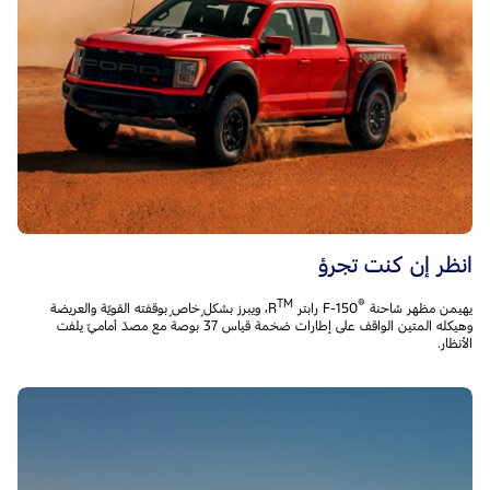
انظر إن كنت تجرؤ
TM
®
يهيمن مظهر شاحنة F-150
، ويبرز بشكلٍ خاصٍ بوقفته القويّة والعريضة
وهيكله المتين الواقف على إطارات ضخمة قياس 37 بوصة مع مصدّ أماميّ يلفت
الأنظار.