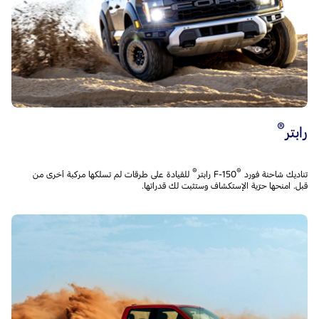
®
رابتر
®
®
تناديك شاحنة فورد F-150
للقيادة على طرقات لم تسلكها مركبة أخرى من
قبل. امنحها حرّية الإستكشاف وستثبت لك قدراتها.