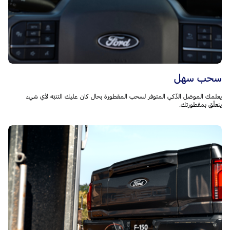
سحب سهل
يعلمك الموصّل الذّكي المتوفر لسحب المقطورة بحال كان عليك التنبّه لأي شيء
يتعلّق بمقطورتك.