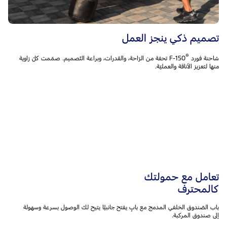
تصميم ذكي ينجز العمل
®‎
شاحنة فورد F-150
تحفة من الرّاحة، والقدرات، وبراعة التّصميم. صمّمت كلّ زاوية
منها لتعزيز الأناقة والعمليّة.
تعامل مع حمولتك
كالمحترف
باب الصّندوق الخلفي المدمج مع بابٍ يفتح جانبيًّا يتيح لك الوصول بسرعة وسهولة
إلى صندوق المركبة.