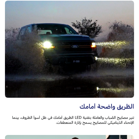
الطّريق واضحة أمامك
تنير مصابيح الضّباب والعاملة بتقنية LED الطّريق أمامك في ظل أسوأ الظروف، بينما
الإنحناء الدّيناميكي للمصابيح يسمح بإنارة المنعطفات.