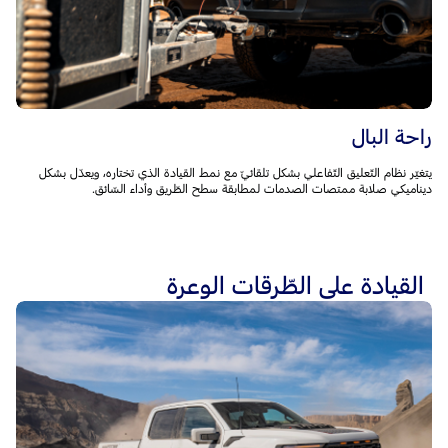
راحة البال
يتغيّر نظام التّعليق التّفاعلي بشكل تلقائيّ مع نمط القيادة الذي تختاره، ويعدّل بشكل
ديناميكي صلابة ممتصات الصدمات لمطابقة سطح الطّريق وأداء السّائق.
القيادة على الطّرقات الوعرة