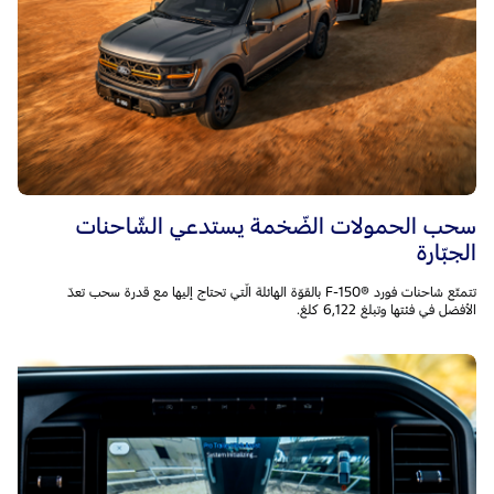
سحب الحمولات الضّخمة يستدعي الشّاحنات
الجبّارة
تتمتّع شاحنات فورد F-150®‎ بالقوّة الهائلة الّتي تحتاج إليها مع قدرة سحب تعدّ
الأفضل في فئتها وتبلغ 6,122 كلغ.