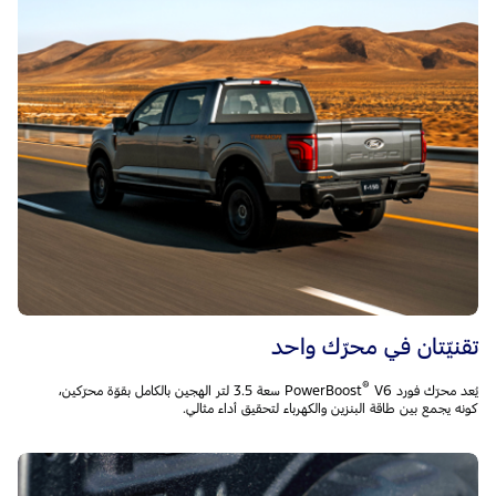
تقنيّتان في محرّك واحد
®
يُعد محرّك فورد PowerBoost
‎V6 سعة 3.5 لتر الهجين بالكامل بقوّة محرّكين،
كونه يجمع بين طاقة البنزين والكهرباء لتحقيق أداء مثالي.