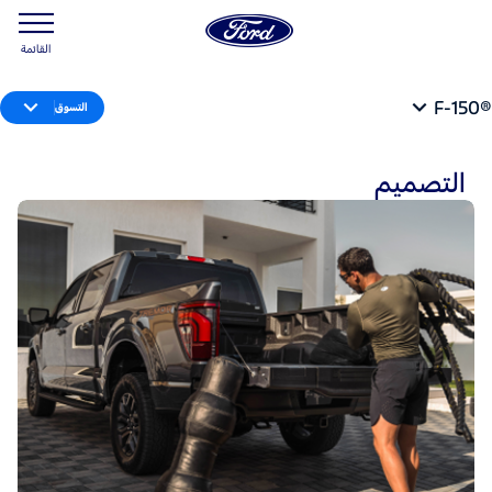
القائمة
®F-150
التسوق
التصميم