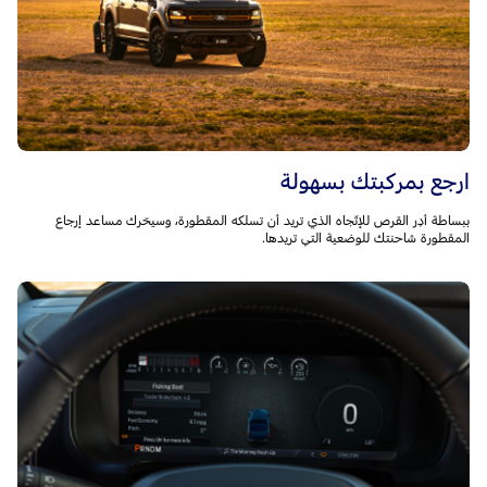
ارجع بمركبتك بسهولة
ببساطة أدِر القرص للإتّجاه الذي تريد أن تسلكه المقطورة، وسيحّرك مساعد إرجاع
المقطورة شاحنتك للوضعية التي تريدها.