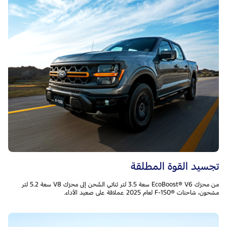
تجسيد القوة المطلقة
من محرّك EcoBoost® V6 سعة 3.5 لتر ثنائي الشّحن إلى محرّك V8 سعة 5.2 لتر
مشحون، شاحنات F-150®‎ لعام 2025 عملاقة على صعيد الأداء.