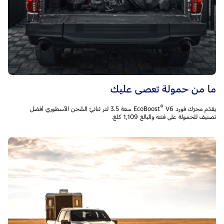
ما من حمولة تعصى عليك
®
يقدّم محرّك فورد EcoBoost
V6 سعة 3.5 لتر ثنائيّ الشّحن الأسطوري أفضل
تصنيف للحمولة على فئته والبالغ 1,109 كلغ.