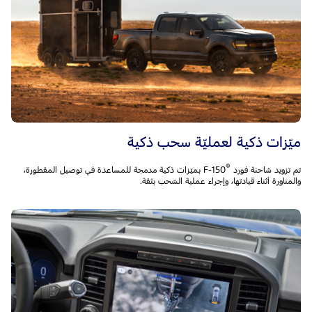
ميّزات ذكية لعمليّة سحب ذكية
®
تم تزويد شاحنة فورد F-150
‎ بميّزات ذكية مدمجة للمساعدة في توصيل المقطورة،
والمناورة أثناء قيادتها، وإجراء عملية السّحب بثقة.