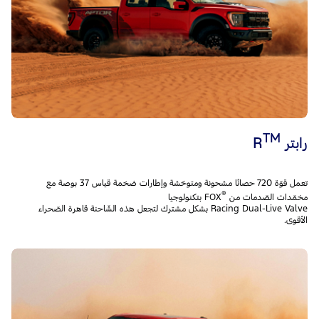
TM
رابتر R
تعمل قوّة 720 حصانًا مشحونة ومتوحّشة وإطارات ضخمة قياس 37 بوصة مع
®
مخمّدات الصّدمات من
FOX بتكنولوجيا
Racing Dual-Live Valve بشكل مشترك لتجعل هذه الشّاحنة قاهرة الصّحراء
الأقوى.