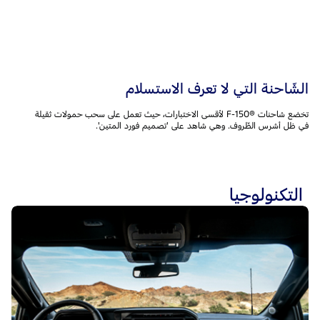
الشّاحنة التي لا تعرف الاستسلام
تخضع شاحنات F-150®‎ لأقسى الاختبارات، حيث تعمل على سحب حمولات ثقيلة
في ظل أشرس الظّروف. وهي شاهد على 'تصميم فورد المتين'.
التكنولوجيا