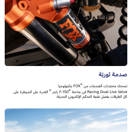
صدمة ثوريّة
®
تمنحك مخمّدات الصّدمات من
FOX بتكنولوجيا
®
®
Racing Dual-Live Valve في شاحنة F-150
القدرة على السّيطرة على
كلّ الطّرقات بفضل تقنيّة التحكّم الإلكترونيّ الحديثة.