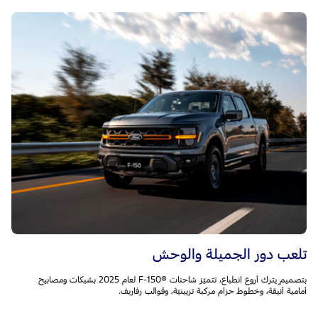
تلعب دور الجميلة والوحش
بتصميمٍ يترك أروع انطباع، تتميّز شاحنات F-150®‎ لعام 2025 بشبكات ومصابيح
أمامية أنيقة، وخطوط حزام مركبة تزيينيّة، وقوالب رفاريف.