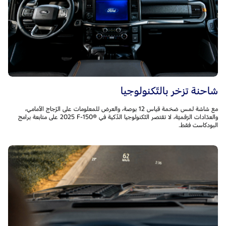
شاحنة تزخر بالتّكنولوجيا
مع شاشة لمس ضخمة قياس 12 بوصة، والعرض للمعلومات على الزّجاج الأمامي،
والعدّادات الرّقميّة، لا تقتصر التّكنولوجيا الذّكية في F-150®‎ ‏2025 على متابعة برامج
البودكاست فقط.