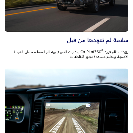
سلامة لم تعهدها من قبل
®
يزوّدك نظام فورد Co-Pilot360
‎ بإنذارات الخروج، وبنظام المساعدة على الفرملة
الأماميّة، وبنظام مساعدة تجاوز التّقاطعات.