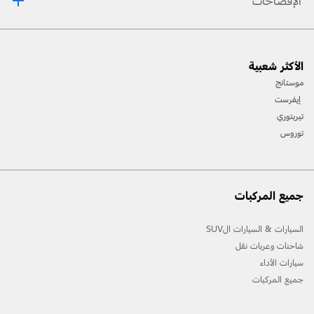
الإفصاحات
[1] يرجى دائماً مراجعة دليل المالك قبل القيادة على الطرقات الوعرة، ومعرفة طريقك ومدى صعوبة
الأكثر شعبية
المسارات، واستخدام معدات السلامة المناسبة.
موستانج
[2] لن تتوفّر جميع ميّزات المركبة في جميع الأسواق. اتصل بموزّع فورد المحلي للحصول على أحدث
إيفرست
المعلومات حول الطرازات في السوق الخاص بك.
تيريتوري
توروس
جميع المركبات
السيارات & السيارات الSUV
شاحنات وعربات نقل
سيارات الأداء
جميع المركبات