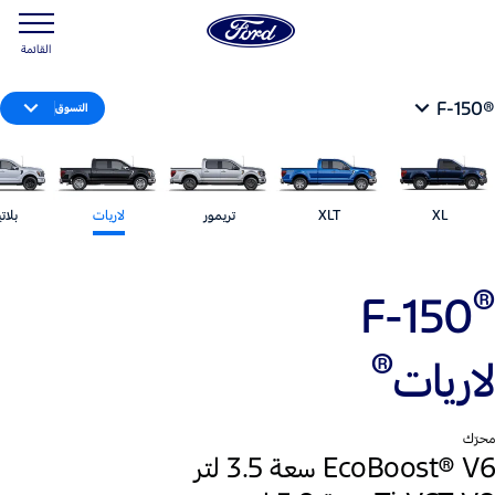
القائمة
®F-150
التسوق
XL
XLT
تريمور
لاريات
بلات
®‎
F-150
®
لاريات
محرّك
EcoBoost® V6 سعة 3.5 لتر