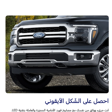
احصل على الشّكل الأيقوني
أنت جريء وواثق من نفسك مع مصابيح فورد الأمامية المميّزة والعاملة بتقنيّة LED.