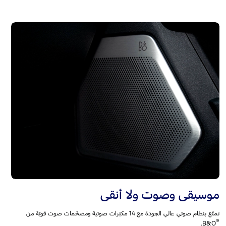
موسيقى وصوت ولا أنقى
تمتّع بنظام صوتي عالي الجودة مع 14 مكبّرات صوتية ومضخّمات صوت قويّة من
®
B&O