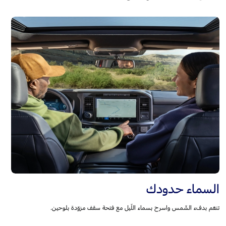
السماء حدودك
تنعّم بدفء الشّمس واسرح بسماء اللّيل مع فتحة سقف مزوّدة بلوحين.