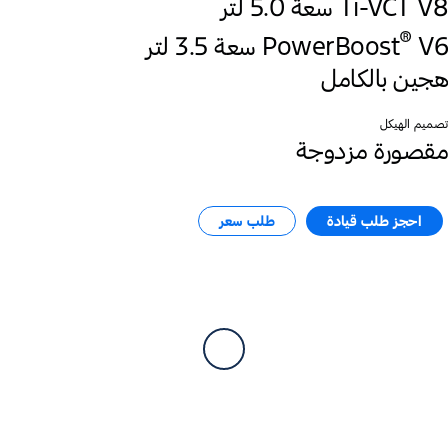
Ti-VCT V8 سعة 5.0 لتر
®
‎V6 سعة 3.5 لتر
PowerBoost
هجين بالكامل
تصميم الهيكل
مقصورة مزدوجة
احجز طلب قيادة
طلب سعر