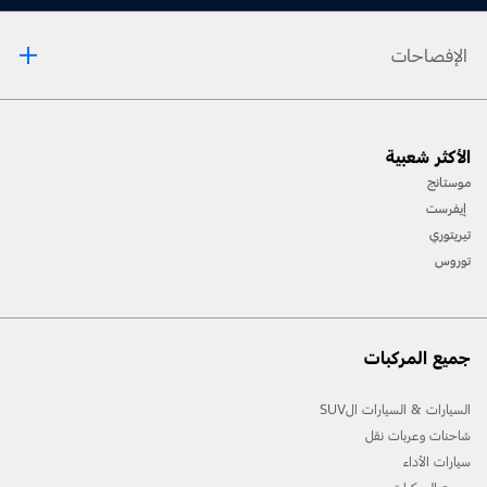
الإفصاحات
[1] يرجى دائماً مراجعة دليل المالك قبل القيادة على الطرقات الوعرة، ومعرفة طريقك ومدى صعوبة
الأكثر شعبية
المسارات، واستخدام معدات السلامة المناسبة.
موستانج
[2] لن تتوفّر جميع ميّزات المركبة في جميع الأسواق. اتصل بموزّع فورد المحلي للحصول على أحدث
إيفرست
المعلومات حول الطرازات في السوق الخاص بك.
تيريتوري
توروس
جميع المركبات
السيارات & السيارات الSUV
شاحنات وعربات نقل
سيارات الأداء