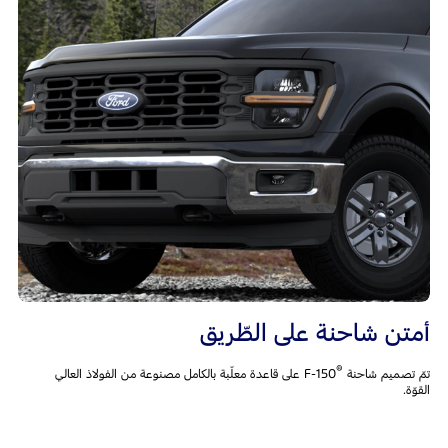
أمتن شاحنة على الطّريق
®‎
تمّ تصميم شاحنة F-150
على قاعدة معلّبة بالكامل مصنوعة من الفولاذ العالي
القوّة.