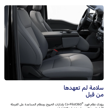
سلامة لم تعهدها
من قبل
®
يزوّدك نظام فورد Co-Pilot360
‎ بإنذارات الخروج، وبنظام المساعدة على الفرملة