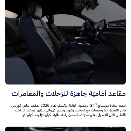
مقاعد أماميّة جاهزة للرّحلات والمغامرات
®
تتميّز سيّارة موستانج
GT بريميوم القابلة للكشف لعام 2026 بمقعد سائق كهربائي
قابل للتّعديل بـ6 وضعيّات مع تسخين وتبريد ودعم كهربائي للظهر، ومقعد للرّاكب
الأمامي قابل للتّعديل بـ4 وضعيّات، لضمان راحة عالية، كيلومترًا بعد كيلومتر.