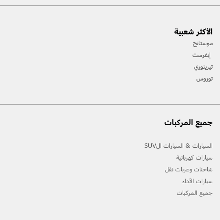
[1] يرجى دائمًا مراجعة دليل المالك قبل القيادة على الطّرقات الوعرة، ومعرفة طريقك ومدى صعوبة
الأكثر شعبية
المسارات، واستخدام معدّات السّلامة المناسبة.
موستانج
[2] لن تتوفّر جميع ميّزات المركبة في جميع الأسواق. اتّصل بموزّع فورد المحلّي للحصول على أحدث
إيفرست
المعلومات حول الطّرازات في السّوق الخاص بك.
تيريتوري
توروس
جميع المركبات
السيارات & السيارات الSUV
سيارات كهربائية
شاحنات وعربات نقل
سيارات الأداء
جميع المركبات