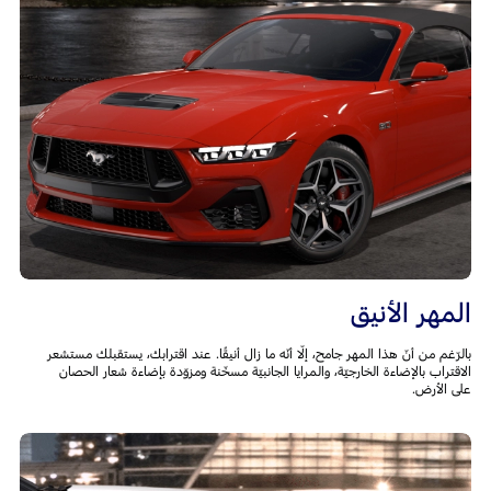
المهر الأنيق
بالرّغم من أنّ هذا المهر جامح، إلّا أنّه ما زال أنيقًا. عند اقترابك، يستقبلك مستشعر
الاقتراب بالإضاءة الخارجيّة، والمرايا الجانبيّة مسخّنة ومزوّدة بإضاءة شعار الحصان
على الأرض.