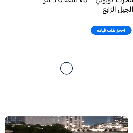
الجيل الرّابع
احجز طلب قيادة​