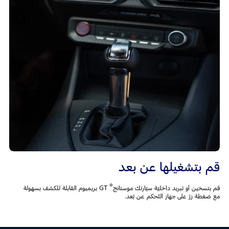
قم بتشغيلها عن بعد
®
قم بتسخين أو تبريد داخليّة سيّارتك موستانج
GT بريميوم القابلة للكشف بسهولة
مع ضغطة زرّ على جهاز التّحكم عن بُعد.