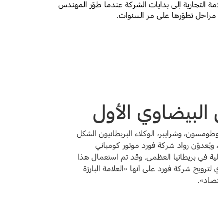
 في العالم، وقد تم استعمالها منذ أكثر من 50 عاماً. وتعود كتابة هذه العلامة التجارية إلى بدايات الشركة عندما طوّر المهندس
 مراحل تطوّرها على مر السنوات.
البيضاوي الأول
طومسون، وشرايبر، الوكلاء البريطانيون الشكل
 ويُعدوّن رواد شركة فورد موتور كومباني
ية في بريطانيا العظمى. وقد تم استعمال هذا
لترويج شركة فورد على أنها «العلامة البارزة
تصاد».