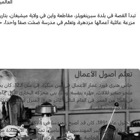
العالم
مزرعة عائلية أعمالها مزدهرة، وتعلّم في مدرسة ضمّت صفاً واحداً، حي
تعلّم أصول الأعمال
خاض هنري فورد غمار ا
في الـ15 من العمر. في العام التالي، غادر هنري المنزل ليعمل كمي
مدينة ديترويت القريبة.
وبحلول عام 1891، كان قد أصبح مهندساً في شركة إديسون إيلوم
وبعد ترقيته إلى كبير المهندسين بعد عامين، تمكّن من الاستفادة م
يهتم أكثر بتجاربه الخاصة على محرّكات الاحتراق الداخلي.