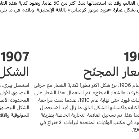
تمثّل علامة فورد التجارية بشكلها البيضاوي أحد أشهر رموز الشركات
شكّل عبارة «فورد موتور كومباني» باللغة الإنجليزية. ونقدم في ما يلي
1907
19
عار المجنّح
الشكل 
بحلول عام 1906، برز شكل أكثر تطوّراً لكتابة الشعار مع حرفَي
استعمل بيري، و
D، وعُرف بـ«الشعار المجنّح». تم استعمال هذا الشعار على
البيضاوي الأول،
كل مركبات فورد حتى نهاية عام 1910، عندما تمت مراجعة
المحدودة الأصل
كتابة واكتسابها الشكل الذي ما زال قيد الاستعمال
الشكل البيضاوي 
ا هذا. تم تسجيل العلامة التجارية الخاصة بطريقة
للموثوقية والاق
رد في مكتب الولايات المتحدة لبراءات الاختراع في