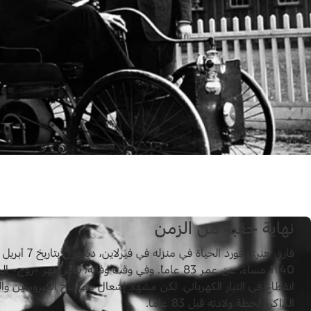
نهاية حقبة من الزمن
11.40 مساءً، عن عمر 83 عاماً. وفي وقت وفاته، فاض نهر «ر
انقطاع في التيار الكهربائي. لكن مشهد إشعال مصابيح الكيروسين وال
الذاكرة لحظة ولادته قبل 83 عاماً.