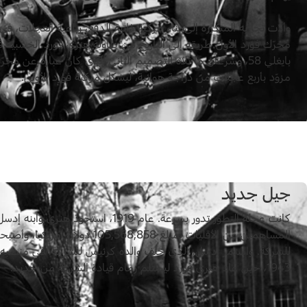
محرّك فورد الأول طريقه إلى التاريخ من طاولة هنري فورد الخشبية
بايغلي 58، وسرعان ما تلاه التصميم الثاني الذي كان عبارة عن م
مزوّد بأربع عجلات من دراجة هوائية، ليشكّل مركبة فورد الأولى.
جيل جديد
كانت عجلة التطوّر تدور بسرعة. عام 1919، استحوذ
المساهمين من الأقليات بمبلغ 105,568,858 دولا
للشركة. واستمر إدسل، الذي خلف والده كرئيس للشركة، في منصبه 
1943، حين عاد هنري فورد ليستلم زمام قيادة الشركة من جديد.