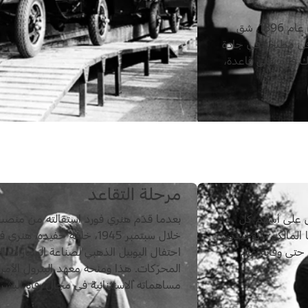
وأدّت تجاربه المتكرّرة إلى بناء مركبة ذاتية الدفع، رباعية العجلات، في عام 1896. شق
 في مطبخه في جادة
حرّك قائم على قاعدة،
مرحلة التقاعد
 هنري وابنه إدسل على أسهم كل
بعدما قدّم هنري فورد استقالته من منصب ر
راً أمريكياً، وأصبحا المالكَين الوحيدَين
خلال سبتمبر 1945، خلفه حفيده
حتى وفاته عام
احتفال اليوبيل الذهبي لصناعة السيارات 
المحرّكات. هذا ومنحه معهد البترول الأمري
مساهماته الاستثنائية في مجال رفاه البشري