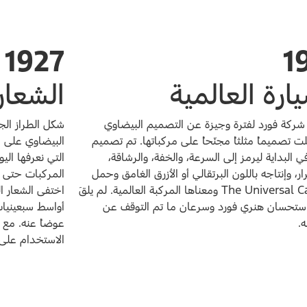
1927
1
ارة العالمية
الشعار
شركة فورد لفترة وجيزة عن التصميم البيضاوي
شكّل الطراز الج
 تصميماً مثلثاً مجنّحاً على مركباتها. تم تصميم
البيضاوي على ال
ي البداية ليرمز إلى السرعة، والخفة، والرشاقة،
التي نعرفها ال
ار، وإنتاجه باللون البرتقالي أو الأزرق الغامق وحمل
المركبات حتى ن
عبارة The Universal Car ومعناها المركبة العالمية. لم يلقَ
اختفى الشعار ا
استحسان هنري فورد وسرعان ما تم التوقف عن
.
عوضاً عنه. مع 
الاستخدام على 