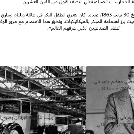
ية للممارسات الصناعية في النصف الأول من القرن العشرين.
تبدأ القصة في بلدة سبرينغويلز، مقاطعة واين في ولاية ميشيغان، بتاريخ 30 يوليو 1863، عندما كا
ث برز اهتمامه المبكر بالميكانيكيات. وتطوّر هذا الاهتمام مع مرور الو
أعظم الصناعيين الذين عرفهم العالم».
تأسيس شركة فورد موتور كو
لأعمال في سن مبكرة. في سن الـ12، كان يمضي معظم وقته في
متجر صغير للآلات، جهّزه بنفسه. وهنا، بنى محرّكه البخاري الأول عام 1878، عندما كان
التي
كانيكي متدرّب في
مجلس الإدارة ورئيس المهندسين. في البد
مصنع فورد في جادة ماك، ديترويت، حيث ع
ينيتيغ في ديترويت.
وأصبح هنري رئيساً للشركة قبل أن يصبح الم
ن الوقت والمال لكي