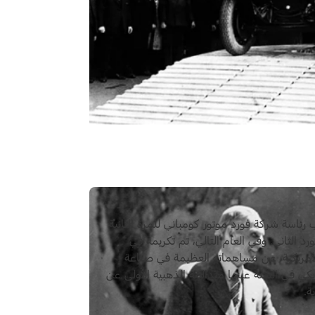
ئاسة شركة فورد موتور كومباني للمرة الثانية
، هنري فورد الثاني. وفي العام التالي، تم تكريمه في
الأمريكية، عن مساهماته العظيمة في صناعة
كي في السنة عينها ميداليته الذهبية الأولى عن
ة.