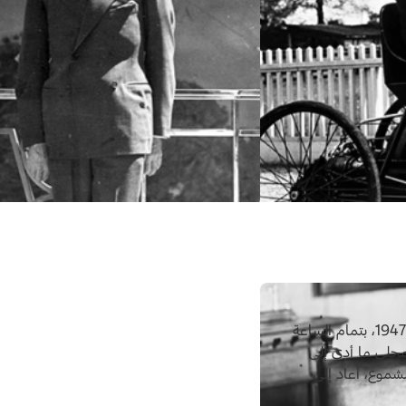
فارق هنري فورد الحياة في منزله في فيرلاين، ديربورن بتاريخ 7 أبريل 1947، بتمام الساعة
وج» المحلي ما أدى إلى
شموع، أعاد إلى