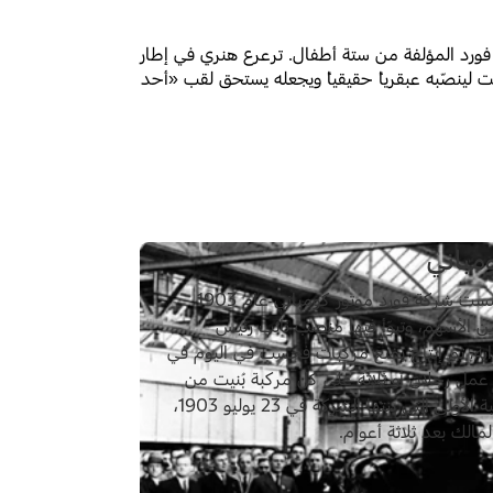
ن هنري الطفل البكر في عائلة ويليام وماري فورد المؤلفة من ستة أطفال. ترعرع هنري في إطار
قت لينصّبه عبقرياً حقيقياً ويجعله يستحق لقب «أحد
مباني
تغيّر وجه تاريخ المركبة إلى الأبد عندما تأسست شركة فورد موتور كومباني عام 1903
 بلغت حصة هنري فورد فيها %25.5 من الأسهم، وتبوّأ فيها منصب نائب رئيس
اية، تم إنتاج بضع مركبات فحسب في اليوم في
مل رجلان أو ثلاثة على كل مركبة بُنيت من
مكوّنات طلبتها شركات أخرى. بيعت المركبة الأولى التي بنتها الشركة في 23 يوليو 1903،
الك بعد ثلاثة أعوام.