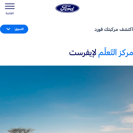
القائمة
اكتشف مركبتك فورد
التسوق
مركز التّعلّم
لإيفرست