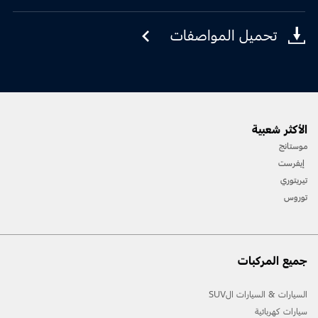
تحميل المواصفات
الأكثر شعبية
موستانج
إيفرست
تيريتوري
توروس
جميع المركبات
السيارات & السيارات الSUV
سيارات كهربائية