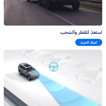
استعدّ للقطر والسّحب
اعرف المزيد