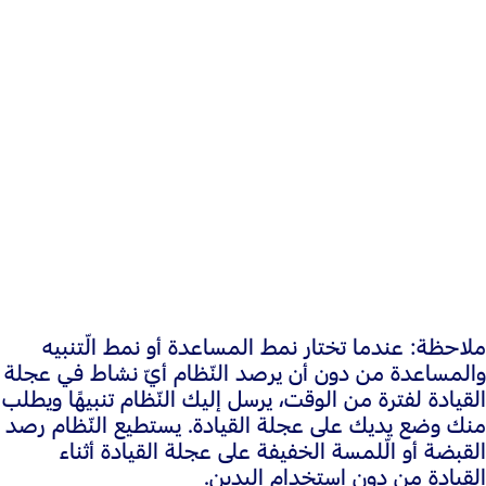
التّنبيه Alert
المساعدة Aid
التّنبيه + المساعدة Alert + Aid
ملاحظة: عندما تختار نمط المساعدة أو نمط الّتنبيه
والمساعدة من دون أن يرصد النّظام أيّ نشاط في عجلة
القيادة لفترة من الوقت، يرسل إليك النّظام تنبيهًا ويطلب
منك وضع يديك على عجلة القيادة. يستطيع النّظام رصد
القبضة أو الّلمسة الخفيفة على عجلة القيادة أثناء
القيادة من دون استخدام اليدين.