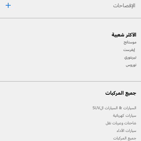
الإفصاحات
متوفّر في طراز ليمتد فقط.
الأكثر شعبية
موستانج
إيفرست
تيريتوري
توروس
جميع المركبات
السيارات & السيارات الSUV
سيارات كهربائية
شاحنات وعربات نقل
سيارات الأداء
جميع المركبات