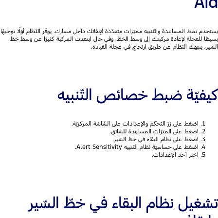
Aid
يستخدم نمط المساعدة والتّنبيه مميّزات متعدّدة لإبقائك داخل مسارك. يوفّر النّظام أوّلًا توجيهًا
بسيطًا للعجلة لإعادة مركبتك إلى وسط الخطّ. وفي حال ابتعدت المركبة كثيرًا عن وسط خطّ
السّير، ينبّهك النّظام عن طريق ارتجاج في عجلة القيادة.
كيفيّة ضبط خصائص التّنبيه
اضغط على زرّ التّحكّم والإعدادات على الشّاشة المركزيّة.
اضغط على الميّزات المساعِدة للسّائق.
اضغط على نظام البقاء في خطّ السّير.
اضغط على حساسيّة نظام التّنبيه Alert Sensitivity.
اختر أحد الإعدادات.
تشغيل نظام البقاء في خطّ السّير