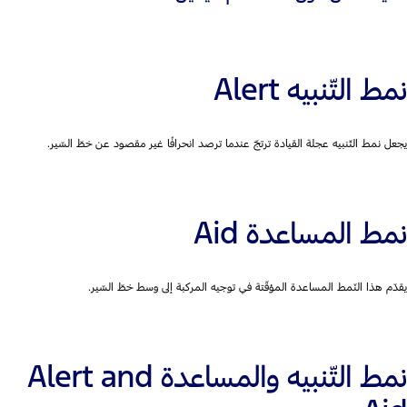
نمط التّنبيه Alert
يجعل نمط التّنبيه عجلة القيادة ترتجّ عندما ترصد انحرافًا غير مقصود عن خطّ السّير.
نمط المساعدة Aid
يقدّم هذا النّمط المساعدة المؤقّتة في توجيه المركبة إلى وسط خطّ السّير.
نمط التّنبيه والمساعدة Alert and