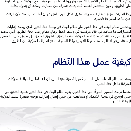
ويتمّ ذلك عبر استخدام الكاميرا الأماميّة وأجهزة استشعار لمراقبة موقع مركبتك بين الخطوط
على الطّريق. وحين يستشعر النّظام أنّك بدأت تنحرف عن مسارك، يمكنه أن يُنذرك بذلك.
وإذا انحرفت سيّارتك خارج مسارها، سترى شكل كوب القهوة يبرز أمامك، ليعلمك بأنّ الوقت
حان لتأخذ استراحة قصيرة.
ويشتمل نظام البقاء في خطّ السّير على نظام البقاء في وسط خطّ السّير الّذي يرصد إشارات
المسارات، ما يساعد في بقاء مركبتك في وسط الخطّ، وعلى نظام رصد حافة الطّريق الّذي يرصد
الطّريق على مسافة 50 مترًا أمام المركبة. عندما يتحوّل الطّريق الممهّد إلى طريق مليء بالحصى
أو حافّة، يوفّر النّظام دعمًا خفيفًا للتّوجيه وفقًا للحاجة، لمنع انحراف المركبة عن الطّريق.
كيفيّة عمل هذا النّظام
يستخدم نظام الحفاظ على المسار كاميرا أماميّة مثبّتة على الزّجاج الأمامي لمراقبة تحرّكات
المركبة داخل خطّ السّير.
عندما ترصد الكاميرا انحرافًا عن خطّ السّير، يقوم نظام البقاء في خطّ السّير بتنبيه السّائق من
خلال ارتجاج في عجلة القيادة، أو مساعدته من خلال إرسال إشارات توجيه صغيرة ليعيد المركبة
إلى خطّ السّير.