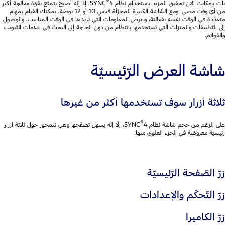
®
بات بإمكانك الآن تحقيق المزيد باستخدام نظام SYNC
4، إذ إنّه أصبح يتمتّع بقوّة معالجة أكبر
من أيّ وقت مضى. ومع الشّاشة الكبيرة المجزّأة قياس 10 أو 12 بوصة، يمكنك القيام بمهام
متعدّدة في الوقت نفسه بفعاليّة، وعرض المعلومات الّتي تريدها في الوقت المناسب، والوصول
إلى التّطبيقات والميّزات الّتي تستخدمها بانتظام من دون الحاجة إلى البحث في علامات التّبويب
والقوائم.
شاشة العرض الرّئيسيّة
ثلاثة أزرار سوف تستخدمها أكثر من غيرها
®
على الرّغم من حجم شاشة نظام SYNC
4، إلّا إنّه يسهل تصفّحها وهي تتمحور حول ثلاثة أزرار
رئيسيّة معروضة في الجزء العلوي منها:
زرّ الصّفحة الرّئيسيّة
زرّ التّحكّم والإعدادات
زرّ الكاميرا