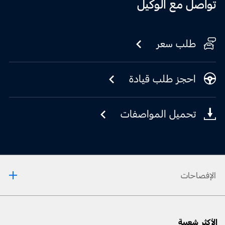
تواصل مع الوكيل
طلب سعر
احجز طلب قيادة
تحميل المواصفات
الإفصاحات
يتوفّر الشّحن اللّاسلكي فقط مع الهواتف المتوافقة.
تتوفّر الإضاءة في محيط المركبة في طرازات ليمتد فقط.
الأكثر شعبية
‏إنّ الميّزات المساعِدة للسّائق هي تقنيّات إضافيّة تهدف إلى المساعدة ولا تحلّ مكان انتباه