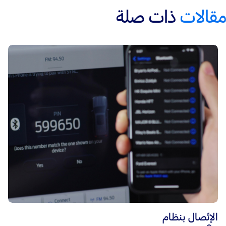
الذّكي المتّصل، تقدّم بعض طرازات إيفرست نظام الملاحة المحلّي الّذي يمكن الوصول
الميلان في المركبة، ونظام ضبط السّرعة على المنحدرات، وغيرها.
مقالات
ذات صلة
إليه عبر الضّغط على زرّ الصّفحة الرّئيسيّة وثمّ على زرّ الملاحة.
من هنا، يمكنك فعل أيّ شيء تقريبًا، مثل تغيير تنسيق الخريطة (ثنائيّة الأبعاد أو ثلاثيّة
الأبعاد، إلخ.)، أو الضّغط بإصبعيك للتّكبير أو التّصغير (ضع إصبعين على الشّاشة وحرّكهما
معًا بشكلٍ معاكسٍ لتكبير الخريطة. ضع إصبعين على الشّاشة وحرّكهما بضمّهما معًا
لتصغير الخريطة).
لتحديد وجهة جديدة باستخدام شاشة إدخال النّص:
اضغط على شريط البحث "إلى أين" Where to الموجود أعلى الشّاشة.
أدخل وجهتك باستخدام لوحة المفاتيح.
اختر وجهة من القائمة.
اضغط على زرّ الإنطلاق الأخضر Go! لبدء الملاحة.
لتحديد وجهة سبق أن زرتها مؤخّرًا:
اضغط على شريط البحث "إلى أين" Where to الموجود أعلى الشّاشة.
اضغط على زرّ وجهة حديثة Recent.
اختر وجهة من القائمة.
اضغط على زرّ الإنطلاق الأخضر Go! لبدء الملاحة.
لتحديد وجهة باستخدام وجهة تمّ حفظها مسبقًا:
اضغط على شريط البحث "إلى أين" Where to الموجود أعلى الشّاشة.
اضغط على زرّ التّفضيلات Favorites.
اختر وجهة محفوظة.
اضغط على زرّ الإنطلاق الأخضر Go! لبدء الملاحة.
الإتّصال بنظام