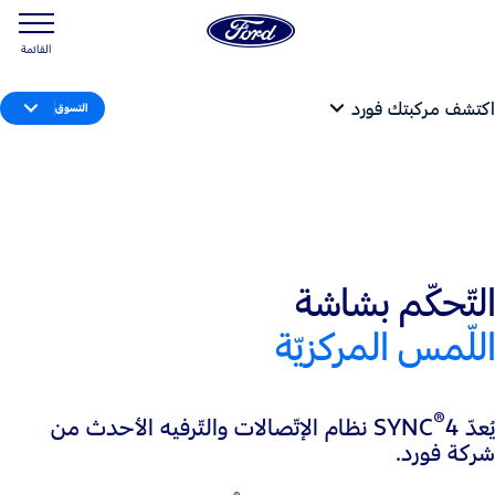
القائمة
اكتشف مركبتك فورد
التسوق
التّحكّم بشاشة
اللّمس المركزيّة
®
يُعدّ SYNC
4 نظام الإتّصالات والتّرفيه الأحدث من
شركة فورد.