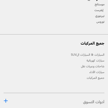
السّائق وقدرة التّمييز الفطريّة الّتي يتحلّى بها وضرورة سيطرته على المركبة. قد لا تعمل عند
موستانج
سرعات معيّنة، أو في ظروف قيادة أو طرقات أو أحوال جوّية معيّنة. يرجى مراجعة دليل
المالك بشأن التّفاصيل وقيود النّظام.
إيفرست
تتوفّر الكاميرا بزاوية 360 درجة في طرازات ليمتد فقط.
تيريتوري
توروس
جميع المركبات
السيارات & السيارات الSUV
سيارات كهربائية
شاحنات وعربات نقل
سيارات الأداء
جميع المركبات
أدوات التسوق