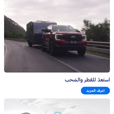
استعدّ للقطر والسّحب
اعرف المزيد