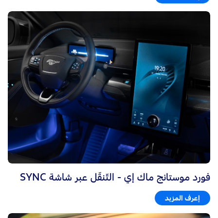
فورد موستانج ماك إي - التّنقّل عبر شاشة SYNC
إعرف المزيد