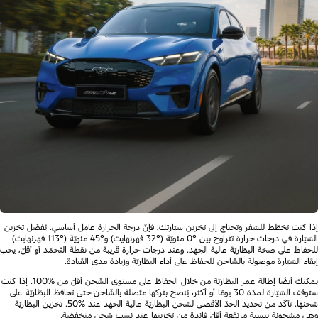
إذا كنت تخطّط للسّفر وتحتاج إلى تخزين سيّارتك، فإنّ درجة الحرارة عامل أساسي. يُفضّل تخزين
السّيّارة في درجات حرارة تتراوح بين °0 مئويّة (°32 فهرنهايت) و°45 مئويّة (°113 فهرنهايت)
للحفاظ على صحّة البطّاريّة عالية الجهد. وعند درجات حرارة قريبة من نقطة التّجمّد أو أقلّ، يجب
إبقاء السّيّارة موصولة بالشّاحن للحفاظ على أداء البطّاريّة وزيادة مدى القيادة.
يمكنك أيضًا إطالة عمر البطّاريّة من خلال الحفاظ على مستوى الشّحن أقلّ من %100. إذا كنت
ستوقف السّيّارة لمدّة 30 يومًا أو أكثر، يُنصح بتركها متّصلة بالشّاحن حتى تحافظ البطّاريّة على
شحنها. تأكّد من تحديد الحدّ الأقصى لشحن البطّاريّة عالية الجهد عند %50. تخزين البطّاريّة
وهي مشحونة بنسبة مرتفعة أقلّ فائدة من تخزينها عند نسب شحن منخفضة.