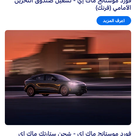
فورد موستانج ماك إي - تشغيل صندوق التّخزين
الأمامي (فرنك)
اعرف المزيد
فورد موستانج ماك إي - شحن سيّارتك ماك إي