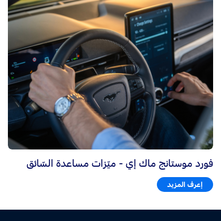
فورد موستانج ماك إي - ميّزات مساعدة السّائق
إعرف المزيد