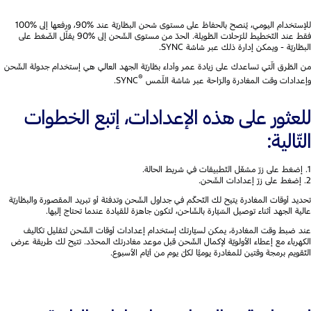
للإستخدام اليومي، يُنصح بالحفاظ على مستوى شحن البطّاريّة عند %90، ورفعها إلى %100
فقط عند التّخطيط للرّحلات الطّويلة. الحدّ من مستوى الشّحن إلى %90 يقلّل الضّغط على
البطّاريّة - ويمكن إدارة ذلك عبر شاشة SYNC.
من الطّرق الّتي تساعدك على زيادة عمر وأداء بطّاريّة الجهد العالي هي إستخدام جدولة الشّحن
®
وإعدادات وقت المغادرة والرّاحة عبر شاشة اللّمس
SYNC.
للعثور على هذه الإعدادات، إتبع الخطوات
التّالية:
1. إضغط على زرّ مشغّل التّطبيقات في شريط الحالة.
2. إضغط على زرّ إعدادات الشّحن.
تحديد أوقات المغادرة يتيح لك التّحكّم في جداول الشّحن وتدفئة أو تبريد المقصورة والبطّاريّة
عالية الجهد أثناء توصيل السّيّارة بالشّاحن، لتكون جاهزة للقيادة عندما تحتاج إليها.
عند ضبط وقت المغادرة، يمكن لسيّارتك إستخدام إعدادات أوقات الشّحن لتقليل تكاليف
الكهرباء مع إعطاء الأولويّة لإكمال الشّحن قبل موعد مغادرتك المحدّد. تتيح لك طريقة عرض
التّقويم برمجة وقتين للمغادرة يوميًّا لكلّ يوم من أيّام الأسبوع.