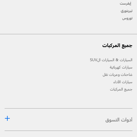
إيفرست
تيريتوري
توروس
جميع المركبات
السيارات & السيارات الSUV
سيارات كهربائية
شاحنات وعربات نقل
سيارات الأداء
جميع المركبات
أدوات التسوق