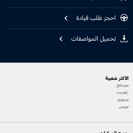
احجز طلب قيادة
تحميل المواصفات
الأكثر شعبية
موستانج
إيفرست
تيريتوري
توروس