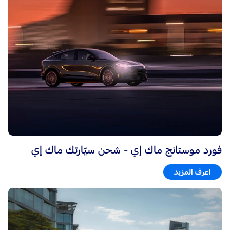
فورد موستانج ماك إي - شحن سيّارتك ماك إي
اعرف المزيد