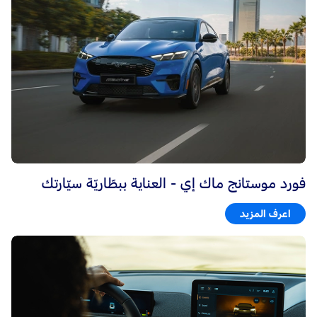
فورد موستانج ماك إي - العناية ببطّاريّة سيّارتك
اعرف المزيد