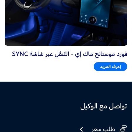
فورد موستانج ماك إي - التّنقّل عبر شاشة SYNC
إعرف المزيد
تواصل مع الوكيل
طلب سعر