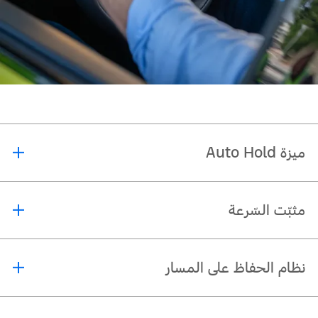
ميزة Auto Hold
تعمل ميزة Auto Hold على إبقاء السّيّارة ثابتة بعد توقّفها بالكامل. يتمّ تحرير الفرامل
مثبّت السّرعة
عند الضّغط على دوّاسة الوقود. يمكنك تفعيل أو إيقاف هذه الميزة حسب الرّغبة.
يمكنك الإختيار بين مثبّت السّرعة العادي، حيث تحافظ السّيّارة تلقائيًّا على السّرعة
نظام الحفاظ على المسار
المحدّدة، أو مثبّت السّرعة التّفاعلي حيث تحافظ السّيّارة على مسافة محدّدة بينها وبين
السّيّارة الأماميّة بناءً على السّرعة الّتي قمت بتحديدها.
من قائمة مساعدة السّائق:
ينبّهك هذا النّظام من خلال تقديم مساعدة مؤقّتة في التّوجيه أو إهتزاز عجلة القيادة
إضغط على السّهم المتّجه للأسفل في قائمة مثبّت السّرعة.