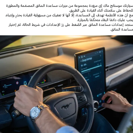
سيّارتك موستانج ماك إي مزوّدة بمجموعة من ميّزات مساعدة السّائق المصمّمة والمطوّرة
للحفاظ على سلامتك أثناء القيادة على الطّريق.
مع أنّ هذه الأنظمة تهدف إلى المساعدة، إلّا أنّها لا تعفيك من مسؤوليّة القيادة بحذرٍ وإنتباه.
يجب عليك دائمًا البقاء متحكّمًا بالسّيّارة.
ستجد إعدادات مساعدة السّائق عبر الضّغط على زرّ الإعدادات في شريط الحالة، ثمّ إختيار
مساعدة السّائق.