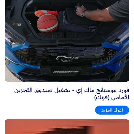
الفرامل بشكلٍ مفاجئٍ لمحاولة إيقاف السّيّارة على مسافة آمنة من العائق. قد يحدث
ذلك بسرعة ويفاجئك – إلّا أنّ الهدف منه تقليل خطر الإصطدام. صُمّم النّظام أيضًا
ليُبقي الفرامل مفعّلة لفترة قصيرة، لكن قد تبدأ السّيّارة بالحركة مجدّدًا إذا لم تبقَ
متحكّمًا بها.
®
للوصول إلى خيارات مساعدة الكبح عند الرّجوع للخلف عبر
SYNC:
من قائمة الإعدادات، إضغط على مساعدة السّائق.
فعّل أو أوقف ميزة مساعدة الكبح عند الرّجوع للخلف.
تجاوز نظام مساعدة الكبح عند الرّجوع للخلف:
قد تحدث أحيانًا فرملة غير متوقّعة أو غير مرغوبة من النّظام. يمكنك تجاوز ذلك بالضّغط
بقوّة على دوّاسة الوقود، أو بإيقاف النّظام.
فورد موستانج ماك إي - تشغيل صندوق التّخزين
الأمامي (فرنك)
اعرف المزيد