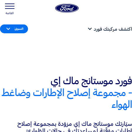
القائمة
اكتشف مركبتك فورد
التسوق
فورد موستانج ماك إي
- مجموعة إصلاح الإطارات وضاغط
الهواء
سيّارتك موستانج ماك إي مزوّدة بمجموعة إصلاح
إطارات مؤقّتة لمساعدتك في حالات الطّوارئ.