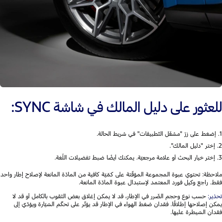
للعثور على دليل المالك في شاشة SYNC:
1. إضغط على زرّ "مشغّل التّطبيقات" في شريط الحالة.
2. إختر "دليل المالك".
3. إختر خيار البحث أو علامة مرجعيّة. يمكنك أيضًا ضبط تفضيلات اللّغة.
ملاحظة: تحتوي عبوة المجموعة المؤقّتة على كمّيّة كافية من المادّة المانعة لإصلاح إطار واحد
فقط. راجع وكيل فورد المعتمد لإستبدال عبوة المادّة المانعة.
تحذير:
حسب نوع وحجم الضّرر في الإطار، قد لا يمكن إغلاق بعض الثقوب بالكامل أو قد لا
يمكن إصلاحها إطلاقًا. فقدان ضغط الهواء في الإطار قد يؤثّر على تحكّم السّيّارة ويؤدّي إلى
فقدان السّيطرة عليها.