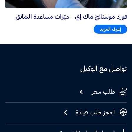
فورد موستانج ماك إي - ميّزات مساعدة السّائق
إعرف المزيد
تواصل مع الوكيل
طلب سعر
احجز طلب قيادة