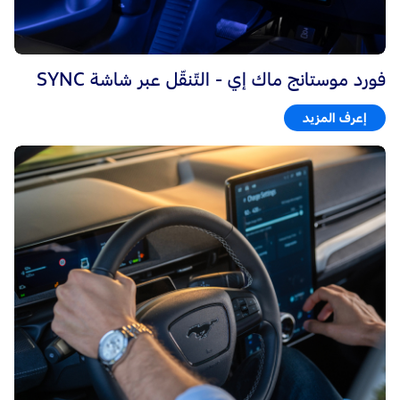
فورد موستانج ماك إي - التّنقّل عبر شاشة SYNC
إعرف المزيد