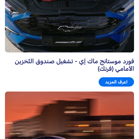
فورد موستانج ماك إي - تشغيل صندوق التّخزين
الأمامي (فرنك)
اعرف المزيد