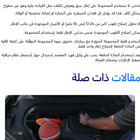
تحذير:
لا تستخدم المجموعة على إطار سبق وتعرّض للتّلف، مثل القيادة عليه وهو غير منفوخ
بشكلٍ كافٍ. هذا قد يؤدّي إلى فقدان السّيطرة على السّيّارة أو إصابة شخصيّة أو الوفاة.
لا تحاول إصلاح ثقوب أكبر من 0.24 إنش (6 ملم) أو الأضرار الموجودة في جانب الإطار.
يمكن إصلاح الثّقوب الموجودة ضمن مداس الإطار فقط بإستخدام المجموعة.
إستخدم فقط المجموعة المزوّدة مع سيّارتك. تحتوي عبوة المجموعة المؤقّتة على كمّيّة كافية
من المادّة المانعة لإصلاح إطار واحد فقط.
بعد إستخدام المادّة المانعة، يجب على وكيل فورد المعتمد إستبدال جهاز إستشعار نظام مراقبة
ضغط الإطارات وصمّام العجلة.
مقالات
ذات صلة