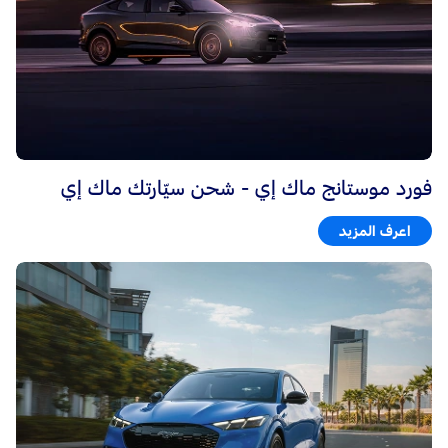
فورد موستانج ماك إي - شحن سيّارتك ماك إي
اعرف المزيد