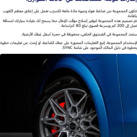
تتكوّن المجموعة من ضاغط هواء وعبوة مادّة مانعة للتّسرّب تعمل على إغلاق معظم الثّقوب
بكفاءة.
تمّ تصميم هذه المجموعة لتوفير إصلاح مؤقّت للإطار، ممّا يسمح لك بقيادة سيّارتك لمسافة
تصل إلى 200 كم وبسرعة قصوى تبلغ 80 كم/ساعة.
ستجد المجموعة في الصّندوق الخلفي، محفوظة في حجرة أسفل غطاء الأرضيّة.
لإستخدام المجموعة، إتبع التّعليمات المصوّرة على غطاء الضّاغط، أو إبحث عن تعليمات خطوة
بخطوة في دليل المالك الموجود على شاشة SYNC.