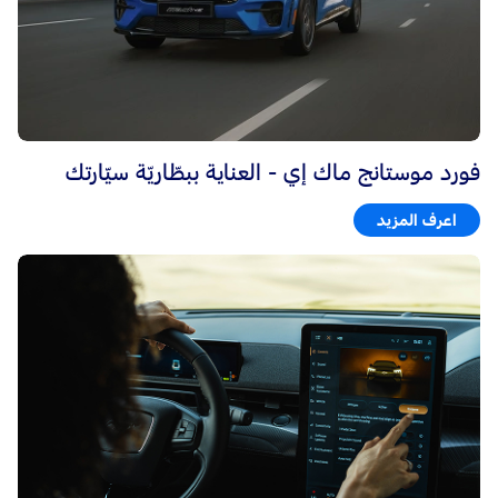
فورد موستانج ماك إي - العناية ببطّاريّة سيّارتك
اعرف المزيد