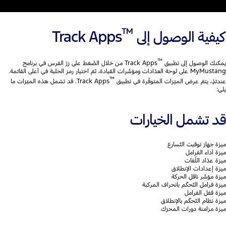
™
كيفية الوصول إلى
Track Apps
™
يمكنك الوصول إلى تطبيق
Track Apps من خلال الضّغط على زرّ الفرس في برنامج
MyMustang على لوحة العدّادات ومؤشّرات القيادة، ثمّ اختيار رمز الحلبة في أعلى القائمة.
™
عندئذٍ، يتمّ عرض الميّزات المتوفّرة في تطبيق
Track Apps. قد تشمل هذه الميّزات ما
يلي:
قد تشمل الخيارات
ميزة جهاز توقيت التّسارع
ميزة أداء الفرامل
ميزة عدّاد اللّفات
ميزة إعدادات الإنطلاق
ميزة مؤشّر ناقل الحركة
ميزة فرامل التّحكّم بانحراف المركبة
ميزة قفل الفرامل
ميزة نظام التّحكّم بالإنطلاق
ميزة مزامنة دورات المحرّك