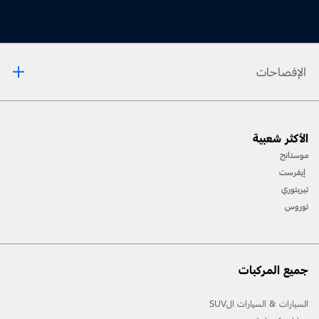
الإفصاحات
™
تنبيه: يُستخدم تطبيق
Track Apps عند القيادة على الحلبات فقط. تذكّر دائمًا أنّه مهما كانت التّقنيّة
متطوّرة فهي لا تستطيع التّغلّب على قوانين الفيزياء. وبالتّالي، من الممكن فقدان السّيطرة على المركبة
الأكثر شعبية
نتيجة قيادة غير ملائمة للظّروف الرّاهنة. كما يمكن أن تتسبّب القيادة بقساوة على أيّ نوع من الطّرقات
بفقدان السّيطرة على مركبتك، ما يزيد من خطر الإصابة الشخصيّة أو إلحاق الضّرر بالمركبة.
موستانج
™
إيفرست
يُستخدم تطبيق
Track Apps عند القيادة على الحلبات فقط. ولا يجب استخدامه في ظلّ
أيّ ظروف قيادة أخرى.
تيريتوري
™
ملاحظة: يتمّ إيقاف تشغيل نظام المساعدة قبل الإصطدام عند استخدام تطبيق
Track Apps أو عند
توروس
إيقاف نظام التّحكّم بالثّبات.
جميع المركبات
السيارات & السيارات الSUV