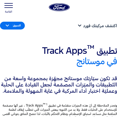
القائمة
اكتشف مركبتك فورد
التسوق
™
تطبيق
Track Apps
في موستانج
قد تكون سيّارتك موستانج مجهّزة بمجموعة واسعة من
التّطبيقات والميّزات المصمّمة لجعل القيادة على الحلبة
وعمليّة اختبار أداء المركبة في غاية السّهولة والملاءمة.
™ 1
وتجدر الملاحظة إلى أنّ هذه الميّزات متقدّمة في تطبيق Track Apps
‏، غير أنّها مصمّمة
للإستخدام على الحلبات فقط. ولا بد من التّنويه ببعض الميّزات الّتي تتطلّب إيقاف أنظمة
السّلامة مثل مساعد استباق الإصطدام، ونظام التّحكّم بالثّبات، لذا ننصح السّائق بتوخّي أقصى