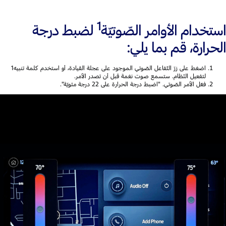
1
استخدام الأوامر الصّوتيّة
لضبط درجة
الحرارة، قم بما يلي:
اضغط على زرّ التّفاعل الصّوتي الموجود على عجلة القيادة، أو استخدم كلمة تنبيه1
لتفعيل النّظام. ستسمع صوت نغمة قبل أن تصدر الأمر.
فعّل الأمر الصّوتي. "اضبط درجة الحرارة على 22 درجة مئويّة".