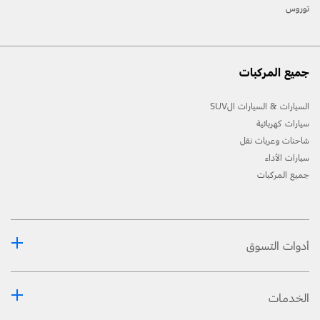
الميّزات مع الهواتف كافّة.
توروس
جميع المركبات
السيارات & السيارات الSUV
سيارات كهربائية
شاحنات وعربات نقل
سيارات الأداء
جميع المركبات
أدوات التسوق
الخدمات