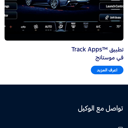
تطبيق ™Track Apps
في موستانج
اعرف المزيد
تواصل مع الوكيل