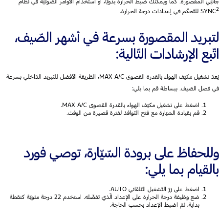
جانبَي المقصورة. كما ويمكنك ضبط الحرارة يدويًّا، أو استخدام الأوامر الصّوتيّة في نظام
2
SYNC
‏ للتّحكّم في إعدادات درجة الحرارة.
لتبريد المقصورة بسرعة في أشهر الصّيف،
اتّبع الإرشادات التّالية:
يُعدّ تشغيل مكيّف الهواء بالقدرة القصوى MAX A/C، الطّريقة الأفضل للتّبريد الدّاخلي بسرعة
في فصل الصّيف. ببساطة قم بما يلي:
اضغط على تشغيل مكيّف الهواء بالقدرة القصوى MAX A/C.
قم بقيادة السّيّارة مع فتح النّوافذ لفترة قصيرة من الوقت.
وللحفاظ على برودة السّيّارة، توصي فورد
بالقيام بما يلي:
اضغط على زرّ التّشغيل التّلقائي AUTO.
ضع وظيفة درجة الحرارة على الإعداد الّذي تفضّله. استخدم 22 درجة مئويّة كنقطة
بداية، ثمّ اضبط الإعداد بحسب الحاجة.