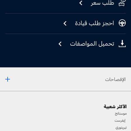
طلب سعر
احجز طلب قيادة
تحميل المواصفات
الإفصاحات
[1] يمكن تفعيل كلمات التّنبيه عبر نظام SYNC والمساعد الرّقمي من فورد Ford Assistant. للمزيد
الأكثر شعبية
من المعلومات، يرجى مراجعة دليل المالك.
موستانج
[2] لا تقد وأنت شارد الذّهن أو عند استخدام الأجهزة المحمولة. استخدم الأنظمة المنشّطة صوتيًّا عند
إيفرست
الإمكان. قد لا تعمل بعض الميّزات إذا كان أحد تروس القيادة في وضعية التّعشيق. لا تتوافق كلّ
تيريتوري